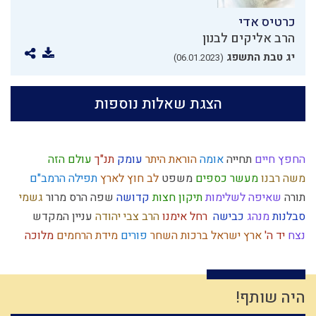
כרטיס אדי
הרב אליקים לבנון
יג טבת התשפג
(06.01.2023)
הצגת שאלות נוספות
החפץ חיים
תחייה
אומה
הוראת היתר
עומק
תנ"ך
עולם הזה
משה רבנו
מעשר כספים
משפט
לב
חוץ לארץ
תפילה
הרמב"ם
תורה
שאיפה לשלימות
תיקון חצות
קדושה
שפה
הרס
מרור
גשמי
סבלנות
מנהג
כבישה
רחל אימנו
הרב צבי יהודה
עניין המקדש
נצח
יד ה'
ארץ ישראל
ברכות השחר
פורים
מידת הרחמים
מלוכה
חסידות
יראת הרוממות
מוסר
נצרות
זיכוך
חפץ חיים
ישראל
כבוד
שקר
חינוך
קנאה
רגלי משיח
חגי ישראל
שופר
משיח
קום עשה
סגולת ישראל
יהושע
סיבה
כלל ישראל
זהירות
צבא
עם ישראל
היה שותף!
תרומות ומעשרות
דיינים
ציפיות
נאמנות
ברכות
ארבע כוסות
חומר