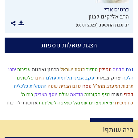
כרטיס אדי
הרב אליקים לבנון
יג טבת התשפג
(06.01.2023)
הצגת שאלות נוספות
נצח
חכמה
תפילין
סיפור
כנסת ישראל
ההמון
נאמנות
עבירות
יתרו
הלכה
יצחק
צבאות
יעקב אבינו
מלחמת עולם
קיום
פלשתים
תרבות המערב
מהר"ל
פסח
פגם הברית
שפה
התנהלות כלכלית
כוזרי
משיח
נגיף הקורונה
הודאה
עולם
יוסף הצדיק
רוח ה'
כח משיח
יציאת מצרים
שמואל
שאיפה לשלימות
אנושות
ילד כוח
רגלי משיח
חתונה
מרדכי היהודי
אהבה
צדוקים
ישראל
חפץ חיים
רצח
חסד
טומאה
חרבן הבית
רגש
תורה
ליל הסדר
ברית
חרטה
המן
מידה רעה
שקר
ברכות
פורים
נסתר
מלחמה
דין
שכל
ניצול זמן
היה שותף!
אחריות
ישו
שמרנות
פסיקת הלכה
אירוסין
מצה
מצוות
גאווה