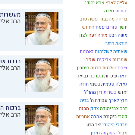
עלייה לארץ
צבא יהודי
יהושע
סיבה
מעשרות
בריחה מהכבוד
עשה טוב
הרב אליק
יושר
פורים
פסח
חידוש
משה רבנו
מידה רעה
לצון
הוראת היתר
שאיפה לשלימות
נאמנות
שמרנות
צדיקים
שפה
ברכת שע
הרב אליק
ציבור
שלמות
חרטה
חיסרון
יראה
שכרות
מערכה
נבואה
גאולה פנימית
גשמי
תורה
יאוש
כשרות
דין
מהר"ל
חוץ לארץ
עבודת ה'
ברית
ברכות ה
הרב צבי יהודה
צדק
הבנה
הרב אליק
כוזרי
ביקורת
אהבה
אחריות
מרדכי היהודי
יצר הרע
מבול
השקעה
חינוך