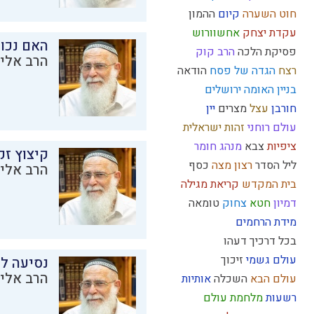
חוט השערה
קיום
ההמון
עקדת יצחק
אחשוורוש
האם נכו
פסיקת הלכה
הרב קוק
הרב אליק
רצח
הגדה של פסח
הודאה
בניין האומה
ירושלים
חורבן
עצל
מצרים
יין
עולם רוחני
זהות ישראלית
ציפיות
צבא
מנהג
חומר
קיצוץ זק
ליל הסדר
רצון
מצה
כסף
הרב אליק
בית המקדש
קריאת מגילה
דמיון
חטא
צחוק
טומאה
מידת הרחמים
בכל דרכיך דעהו
עולם גשמי
זיכוך
נסיעה לז
הרב אליק
עולם הבא
השכלה
אותיות
רשעות
מלחמת עולם