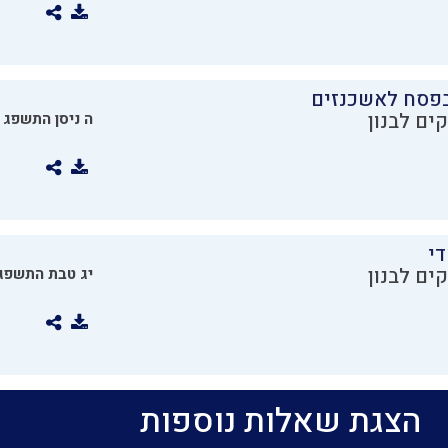
בפסח לאשכנזים
ים לבנון
ה ניסן התשפג
די
ים לבנון
יג טבת התשפג
הצגת שאלות נוספות