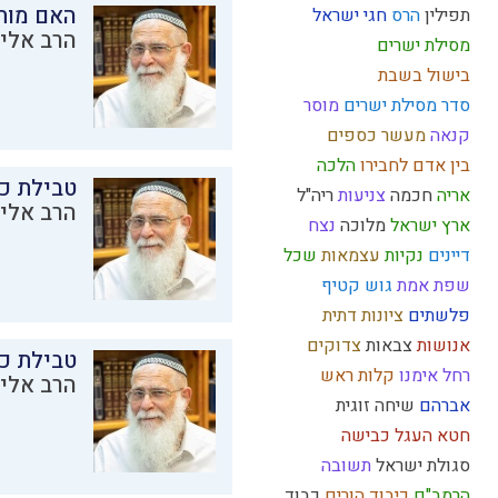
האם מות
תפילין
הרס
חגי ישראל
הרב אליק
מסילת ישרים
בישול בשבת
סדר מסילת ישרים
מוסר
קנאה
מעשר כספים
בין אדם לחבירו
הלכה
טבילת כל
אריה
חכמה
צניעות
ריה"ל
הרב אליק
ארץ ישראל
מלוכה
נצח
דיינים
נקיות
עצמאות
שכל
שפת אמת
גוש קטיף
פלשתים
ציונות דתית
אנושות
צבאות
צדוקים
טבילת כל
רחל אימנו
קלות ראש
הרב אליק
אברהם
שיחה זוגית
חטא העגל
כבישה
סגולת ישראל
תשובה
הרמב"ם
כיבוד הורים
כבוד