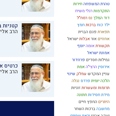
טהרת המשפחה
חירות
התקדמות
רגלי משיח
דוד המלך
נס
רמח"ל
ילד כוח
ברכות
חמץ
קטניות 
הרב אליק
תפארת
פגם הברית
אחוזים
אור
אבלות
ישראל
תקשורת
אומה
יוסף
אמונת ישראל
גמילות חסדים
פרוזדור
כרטיס א
אירוסין
הרצי"ה
אמת
הרב אליק
עניין המקדש
עמלק
שינוי
הלכה יומית
פרדס
נגלה
תרומות ומעשרות
זוגיות
מידת חסידות
חתונה
היתרים
החפץ חיים
מחשבה
ברכות השחר
יעקב אבינו
יראת שמיים