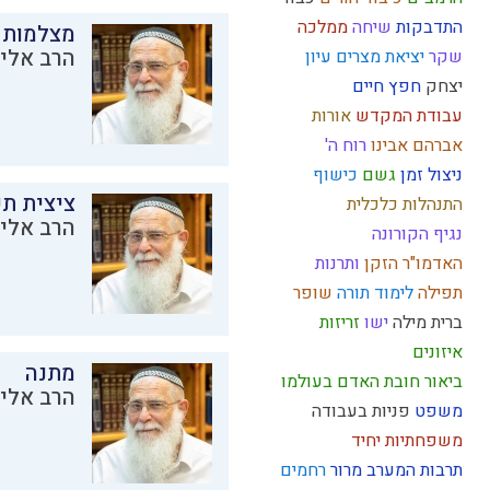
התדבקות
שיחה
ממלכה
מצלמות 
הרב אליק
שקר
יציאת מצרים
עיון
יצחק
חפץ חיים
עבודת המקדש
אורות
אברהם אבינו
רוח ה'
ניצול זמן
גשם
כישוף
ציצית ת
התנהלות כלכלית
הרב אליק
נגיף הקורונה
האדמו"ר הזקן
ותרנות
תפילה
לימוד תורה
שופר
ברית מילה
ישו
זריזות
איזונים
מתנה
ביאור חובת האדם בעולמו
הרב אליק
משפט
פניות בעבודה
משפחתיות
יחיד
תרבות המערב
מרור
רחמים