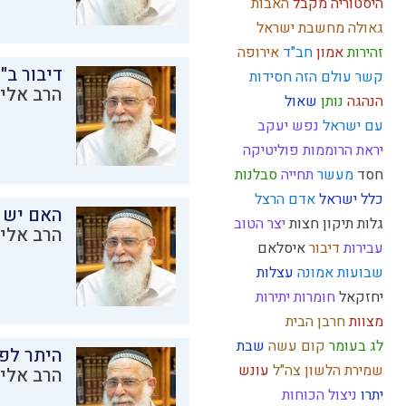
היסטוריה
מקבל
האבות
גאולה
מחשבת ישראל
זהירות
אמון
חב"ד
אירופה
דיבור ב"
קשר
עולם הזה
חסידות
הרב אליק
הנהגה
נותן
שאול
עם ישראל
נפש
יעקב
יראת הרוממות
פוליטיקה
חסד
מעשר
תחייה
סבלנות
כלל ישראל
אדם
הרצל
האם יש 
גלות
תיקון חצות
יצר הטוב
הרב אליק
עבירות
דיבור
איסלאם
שבועות
אמונה
עצלות
יחזקאל
חומרות יתירות
מצוות
חרבן הבית
לג בעומר
קום עשה
שבת
היתר לפר
שמירת הלשון
צה"ל
עונש
הרב אליק
יתרו
ניצול הכוחות