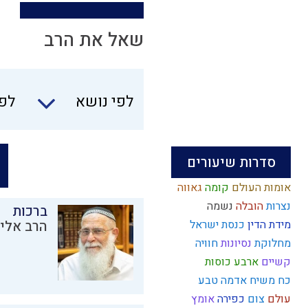
שאל את הרב
לפי נושא
לפי
סדרות שיעורים
אומות העולם
קומה
גאווה
נצרות
הובלה
נשמה
ברכות
מידת הדין
כנסת ישראל
הרב אליק
מחלוקת
נסיונות
חוויה
קשיים
ארבע כוסות
כח משיח
אדמה
טבע
עולם
צום
כפירה
אומץ