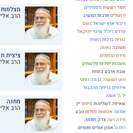
חסד
רשעות
מפסידים
מצלמות 
הרב אליק
ירושלים
תרבות המערב
דיבור
ארץ ישראל
גשם
פרדס
ריה"ל
שינוי
יחזקאל
נצרות
ברכות השחר
תשובה
גאווה
ציצית ת
מידת הרחמים
הרב אליק
חומרות יתירות
פלשתים
שבת
ארבע כוסות
חוט השערה
גבורה
רוחני
איזונים
בריחה מהכבוד
יד ה'
אומה
מתנה
שאיפה לשלימות
סיפור
יין
הרב אליק
אמונה
אנושות
זהירות
טבע
מידה רעה
צדק
חתונה
רוח ה'
אמון
אורים ותומים