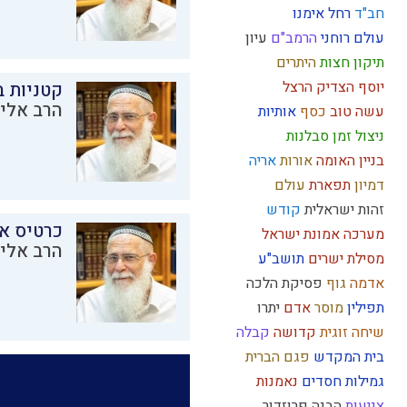
חב"ד
רחל אימנו
עולם רוחני
הרמב"ם
עיון
תיקון חצות
היתרים
יוסף הצדיק
הרצל
קטניות 
הרב אליק
עשה טוב
כסף
אותיות
ניצול זמן
סבלנות
בניין האומה
אורות
אריה
דמיון
תפארת
עולם
זהות ישראלית
קודש
כרטיס א
מערכה
אמונת ישראל
הרב אליק
מסילת ישרים
תושב"ע
אדמה
גוף
פסיקת הלכה
תפילין
מוסר
אדם
יתרו
שיחה זוגית
קדושה
קבלה
בית המקדש
פגם הברית
גמילות חסדים
נאמנות
צניעות
הבנה
פרוזדור