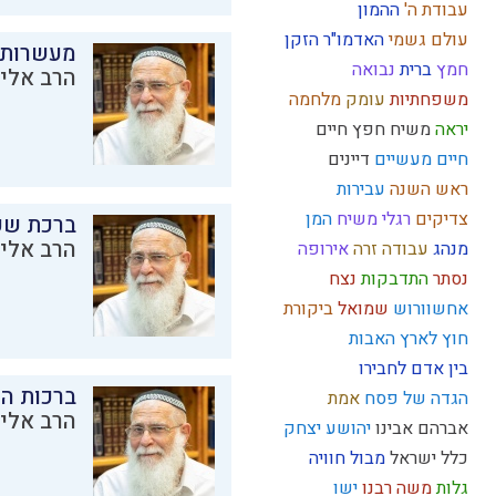
עבודת ה'
ההמון
עולם גשמי
האדמו"ר הזקן
מעשרות
חמץ
ברית
נבואה
הרב אליק
משפחתיות
עומק
מלחמה
יראה
משיח
חפץ חיים
חיים מעשיים
דיינים
ראש השנה
עבירות
צדיקים
רגלי משיח
המן
ברכת שע
הרב אליק
מנהג
עבודה זרה
אירופה
נסתר
התדבקות
נצח
אחשוורוש
שמואל
ביקורת
חוץ לארץ
האבות
בין אדם לחבירו
ברכות ה
הגדה של פסח
אמת
הרב אליק
אברהם אבינו
יהושע
יצחק
כלל ישראל
מבול
חוויה
גלות
משה רבנו
ישו