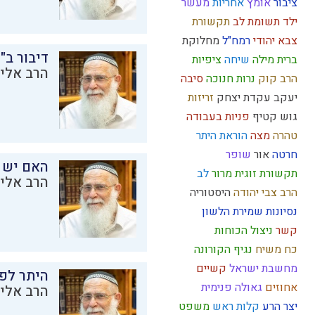
ציבור
אומץ
אחריות
מעשר
ילד תשומת לב
תקשורת
צבא יהודי
רמח"ל
מחלוקת
דיבור ב"
ברית מילה
שיחה
ציפיות
הרב אליק
הרב קוק
נרות חנוכה
סיבה
יעקב
עקדת יצחק
זריזות
גוש קטיף
פניות בעבודה
טהרה
מצה
הוראת היתר
חרטה
אור
שופר
האם יש 
תקשורת זוגית
מרור
לב
הרב אליק
הרב צבי יהודה
היסטוריה
נסיונות
שמירת הלשון
קשר
ניצול הכוחות
כח משיח
נגיף הקורונה
מחשבת ישראל
קשיים
היתר לפר
אחוזים
גאולה פנימית
הרב אליק
יצר הרע
קלות ראש
משפט