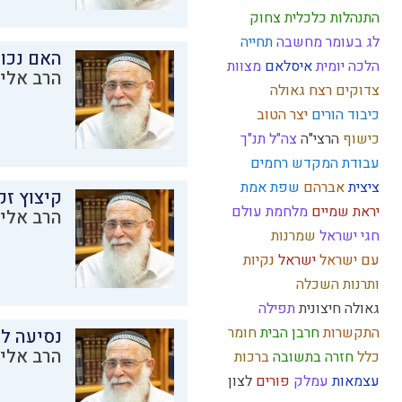
התנהלות כלכלית
צחוק
לג בעומר
מחשבה
תחייה
האם נכו
הלכה יומית
איסלאם
מצוות
הרב אליק
צדוקים
רצח
גאולה
כיבוד הורים
יצר הטוב
כישוף
הרצי"ה
צה"ל
תנ"ך
עבודת המקדש
רחמים
ציצית
אברהם
שפת אמת
קיצוץ זק
יראת שמיים
מלחמת עולם
הרב אליק
חגי ישראל
שמרנות
עם ישראל
ישראל
נקיות
ותרנות
השכלה
גאולה חיצונית
תפילה
התקשרות
חרבן הבית
חומר
נסיעה לז
הרב אליק
כלל
חזרה בתשובה
ברכות
עצמאות
עמלק
פורים
לצון