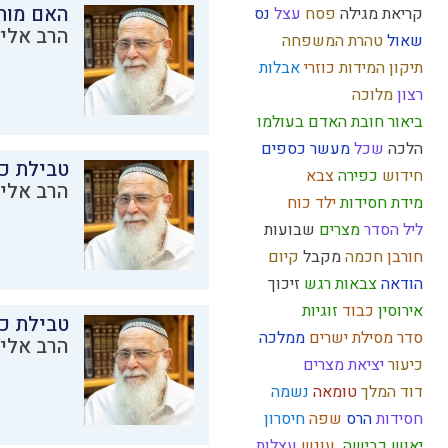
האם מות
קריאת מגילה
פסח
עצל
נס
הרב אליק
שאול
טהרת המשפחה
תיקון המידות
כוזרי
אבלות
רצון
מלוכה
ביאור חובת האדם בעולמו
הלכה
שכל
מעשר כספים
טבילת כל
חידוש
כפירה
צבא
הרב אליק
מידת חסידות
ילד כוח
ליל הסדר
מצרים
שבועות
חורבן
חכמה
מקבל
קיום
הודאה
צבאות
רגש
זיכוך
אירוסין
כבוד
זוגיות
טבילת כל
סדר מסילת ישרים
ממלכה
הרב אליק
כיעור
יציאת מצרים
דוד המלך
טומאה
נשמה
חסידות
הרס
שפה
חיסרון
יאוש
כבישה
עונש
עצלות