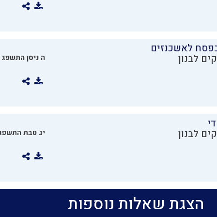
בפסח לאשכנזים
ים לבנון
ה ניסן התשפג
די
ים לבנון
יג טבת התשפג
הצגת שאלות נוספות