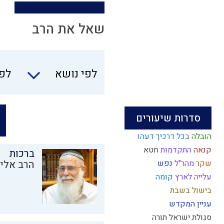
שאל את הרב
לפי נושא
לפי
סדרות שיעורים
הובלה
בכל דרכיך דעהו
קנאה
התקדמות
חטא
ברכות
שקר
מהר"ל
נפש
הרב אליק
עלייה לארץ
קומה
בישול בשבת
עניין המקדש
סגולת ישראל
תורה