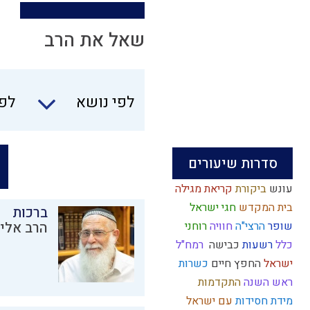
שאל את הרב
לפי נושא
לפי
סדרות שיעורים
עונש
ביקורת
קריאת מגילה
בית המקדש
חגי ישראל
ברכות
שופר
הרצי"ה
חוויה
רוחני
הרב אליק
כלל
רשעות
כבישה
רמח"ל
ישראל
החפץ חיים
כשרות
ראש השנה
התקדמות
מידת חסידות
עם ישראל