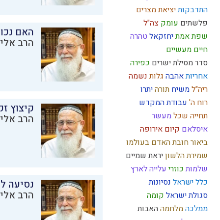
התדבקות
יציאת מצרים
פלשתים
עומק
צה"ל
האם נכו
שפת אמת
יחזקאל
טהרה
הרב אליק
חיים מעשיים
סדר מסילת ישרים
כפירה
אחריות
אהבה
גלות
נשמה
ריה"ל
משיח
תורה
יתרו
רוח ה'
עבודת המקדש
קיצוץ זק
תחייה
שכל
מעשר
הרב אליק
איסלאם
קיום
אירופה
ביאור חובת האדם בעולמו
שמירת הלשון
יראת שמיים
שלמות
כוזרי
עלייה לארץ
כלל ישראל
נסיונות
נסיעה לז
הרב אליק
סגולת ישראל
קומה
ממלכה
מלחמה
האבות