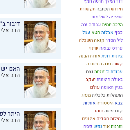
דוד המלך
חרטה
חמץ
חידוש
תשובה
תקשורת
שאיפה לשלימות
דיבור ב"
הלכה יומית
עבודה זרה
הרב אליק
כסף
אבלות
חטא
עצל
ליל הסדר
קנאה
השכלה
פרדס
נבואה
שינוי
ציונות דתית
אורות
הבנה
קשר
חזרה בתשובה
האם יש 
עבודת ה'
זוגיות
נצח
הרב אליק
גאולה חיצונית
יעקב
בניין האומה
עולם
התנהלות כלכלית
מנהג
צבא
היסטוריה
אותיות
קום עשה
חומר
היתר לפר
גמילות חסדים
איזונים
הרב אליק
ותרנות
אור
נפש
פסח