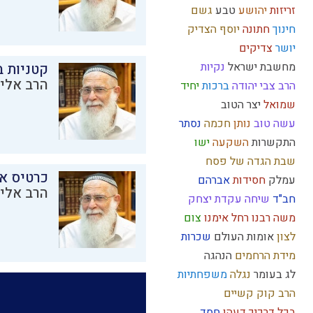
זריזות
יהושע
טבע
גשם
חינוך
חתונה
יוסף הצדיק
יושר
צדיקים
מחשבת ישראל
נקיות
קטניות 
הרב אליק
הרב צבי יהודה
ברכות
יחיד
שמואל
יצר הטוב
עשה טוב
נותן
חכמה
נסתר
התקשרות
השקעה
ישו
שבת
הגדה של פסח
כרטיס א
עמלק
חסידות
אברהם
הרב אליק
חב"ד
שיחה
עקדת יצחק
משה רבנו
רחל אימנו
צום
לצון
אומות העולם
שכרות
מידת הרחמים
הנהגה
לג בעומר
נגלה
משפחתיות
הרב קוק
קשיים
בכל דרכיך דעהו
חסד