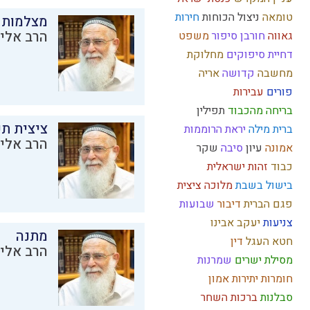
טומאה
ניצול הכוחות
חירות
מצלמות 
הרב אליק
גאווה
חורבן
סיפור
משפט
דחיית סיפוקים
מחלוקת
מחשבה
קדושה
אריה
פורים
עבירות
בריחה מהכבוד
תפילין
ציצית ת
ברית מילה
יראת הרוממות
הרב אליק
אמונה
עיון
סיבה
שקר
כבוד
זהות ישראלית
בישול בשבת
מלוכה
ציצית
פגם הברית
דיבור
שבועות
צניעות
יעקב אבינו
מתנה
חטא העגל
דין
הרב אליק
מסילת ישרים
שמרנות
חומרות יתירות
אמון
סבלנות
ברכות השחר