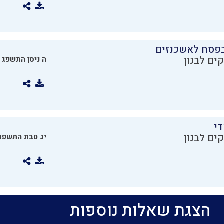
בפסח לאשכנזים
ים לבנון
ה ניסן התשפג
די
ים לבנון
יג טבת התשפג
הצגת שאלות נוספות