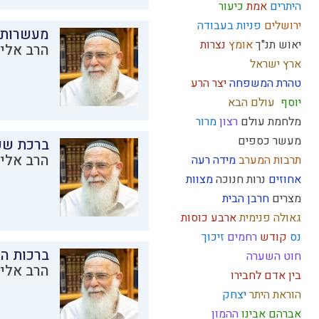
היתרים
אמת
כיעור
ירושלים
פניות בעבודה
מעשרות
יאוש
תנ"ך
אומץ
נצרות
הרב אליק
ארץ ישראל
טהרת המשפחה
יצר הרע
יוסף
עולם הבא
מלחמת עולם
רצון
מרור
מעשר כספים
ברכת שע
הרב אליק
תרבות המערב
מידה רעה
אחוזים
נרות חנוכה
מצוות
מצרים
חרבן הבית
גאולה פנימית
ארבע כוסות
נס
קודש
רחמים
זיכוך
ברכות ה
חוט השערה
הרב אליק
בין אדם לחבירו
הוראת היתר
יצחק
אברהם אבינו
ההמון