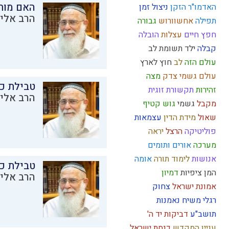
האם מות
האדמו"ר הזקן
ניצול זמן
הרב אליק
תפילה
אחשוורוש
גבורה
חפץ חיים
עצלות
הובלה
קבלה
ילד תשומת לב
עולם הזה
לב
חוץ לארץ
עולם גשמי
צדק
מצה
טבילת כל
זהירות
תקשורת זוגית
הרב אליק
מקבל
גשמי
גוש קטיף
שאול
מידת הדין
עצמאות
פוליטיקה
הרצל
יראה
מערכה
אורים ותומים
אנושות
לימוד תורה
אומה
טבילת כל
המן
ציפיות
דמיון
הרב אליק
אמונת ישראל
צחוק
רגלי משיח
נאמנות
תושב"ע
דביקות
יד ה'
עניין המקדש
כנסת ישראל