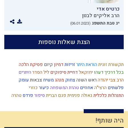
כרטיס אדי
הרב אליקים לבנון
יג טבת התשפג
(06.01.2023)
הצגת שאלות נוספות
תקשורת זוגית
הוראת היתר
זריזות
דמיון
קיום
פסיקת הלכה
בכל דרכיך דעהו
יחזקאל
דחיית סיפוקים
ליל הסדר
היתרים
הרב צבי יהודה
ראש השנה
צחוק
מנהג
משיח
צבאות
עומק
פלשתים
הרצי"ה
אחוזים
טהרת המשפחה
כיעור
כוזרי
התנהלות כלכלית
גאולה פנימית
פגם הברית
סיפור
פרדס
טהרה
מידה רעה
גוש קטיף
נגיף הקורונה
מידת הרחמים
נקיות
אומה
נסתר
משפחתיות
טבע
חכמה
אמונה
עולם רוחני
גבורה
אנושות
מפסידים
בריחה מהכבוד
מלחמת עולם
רצח
נפש
ממלכה
היה שותף!
זהות ישראלית
רמח"ל
צדק
ישראל
מצה
כח משיח
ריה"ל
נס