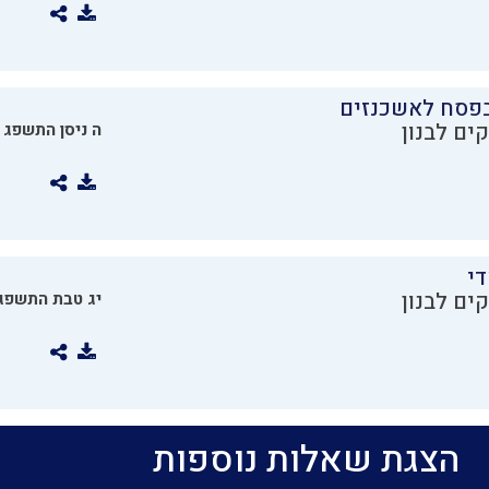
בפסח לאשכנזים
ים לבנון
ה ניסן התשפג
די
ים לבנון
יג טבת התשפג
הצגת שאלות נוספות