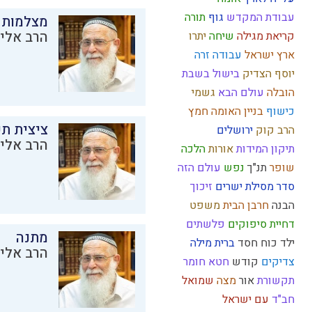
עבודת המקדש
גוף
תורה
מצלמות 
הרב אליק
קריאת מגילה
שיחה
יתרו
ארץ ישראל
עבודה זרה
יוסף הצדיק
בישול בשבת
הובלה
עולם הבא
גשמי
כישוף
בניין האומה
חמץ
ציצית ת
הרב קוק
ירושלים
הרב אליק
תיקון המידות
אורות
הלכה
שופר
תנ"ך
נפש
עולם הזה
סדר מסילת ישרים
זיכוך
הבנה
חרבן הבית
משפט
דחיית סיפוקים
פלשתים
מתנה
ילד כוח
חסד
ברית מילה
הרב אליק
צדיקים
קודש
חטא
חומר
תקשורת
אור
מצה
שמואל
חב"ד
עם ישראל