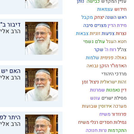
עניין המקדש
כבישה
נותן
חידוש
עצמאות
ראש השנה
יצחק
מקבל
דיבור ב"
מידת הדין
מצרים
סיבה
הרב אליק
נצרות
צניעות
זוגיות
צבאות
חטא העגל
עולם גשמי
צה"ל
רוח ה'
שקר
גאולה פנימית
שלמות
האדמו"ר הזקן
נבואה
האם יש 
מרדכי היהודי
הרב אליק
זהות ישראלית
ניצול זמן
דין
נאמנות
שמרנות
מסילת ישרים
עונש
מערכה
אירוסין
שבועות
פרוזדור
משיח
היתר לפר
גמילות חסדים
רגלי משיח
הרב אליק
התקדמות
נרות חנוכה