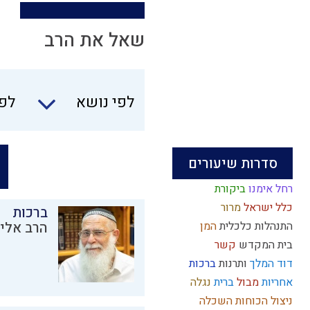
שאל את הרב
לפי נושא
לפי
סדרות שיעורים
רחל אימנו
ביקורת
כלל ישראל
מרור
ברכות
התנהלות כלכלית
המן
הרב אליק
בית המקדש
קשר
דוד המלך
ותרנות
ברכות
אחריות
מבול
ברית
נגלה
ניצול הכוחות
השכלה