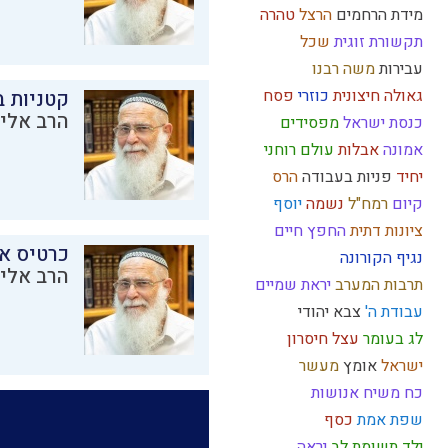
מידת הרחמים
הרצל
טהרה
תקשורת זוגית
שכל
עבירות
משה רבנו
גאולה חיצונית
כוזרי
פסח
קטניות 
הרב אליק
כנסת ישראל
מפסידים
אמונה
אבלות
עולם רוחני
יחיד
פניות בעבודה
הרס
קיום
רמח"ל
נשמה
יוסף
ציונות דתית
החפץ חיים
כרטיס א
נגיף הקורונה
הרב אליק
תרבות המערב
יראת שמיים
עבודת ה'
צבא יהודי
לג בעומר
עצל
חיסרון
ישראל
אומץ
מעשר
כח משיח
אנושות
שפת אמת
כסף
ילד תשומת לב
יראה