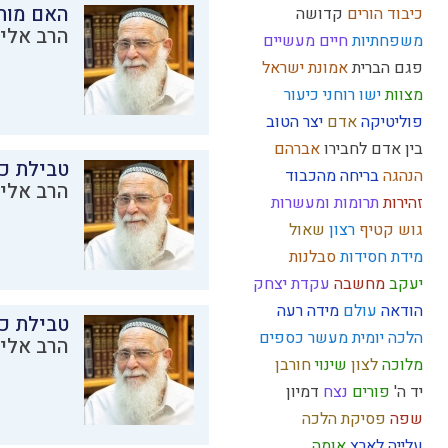
האם מות
כיבוד הורים
קדושה
הרב אליק
משפחתיות
חיים מעשיים
פגם הברית
אמונת ישראל
מצוות
ישו
רוחני
כיעור
פוליטיקה
אדם
יצר הטוב
בין אדם לחבירו
אברהם
טבילת כל
הנהגה
בריחה מהכבוד
הרב אליק
זהירות
תרומות ומעשרות
גוש קטיף
רצון
שאול
מידת חסידות
סבלנות
יעקב
מחשבה
עקדת יצחק
הודאה
עולם
מידה רעה
טבילת כל
הלכה יומית
מעשר כספים
הרב אליק
מלוכה
לצון
שינוי
חורבן
יד ה'
פורים
נצח
דמיון
שפה
פסיקת הלכה
עלייה לארץ
אומה