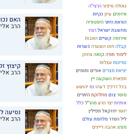
גאולה
סיפור
הרצי"ה
איזונים
עיון
נקיות
האם נכו
הוראת היתר
היסטוריה
הרב אליק
מחשבת ישראל
רצח
אירופה
קשיים
האבות
קבלה
חוט השערה
כשרות
לימוד תורה
קנאה
צחוק
נסיונות
עצלות
קיצוץ זק
יציאת מצרים
אורים ותומים
הרב אליק
תפארת
השקעה
יין
בכל דרכיך דעהו
נס
יהושע
מוסר
צום
מחלוקת
היתרים
אותיות
יצר הרע
מהר"ל
כלל
יושר
יחזקאל
תפילין
נסיעה לז
הרב אליק
ליל הסדר
מלחמת עולם
מנהג
אהבה
דיינים