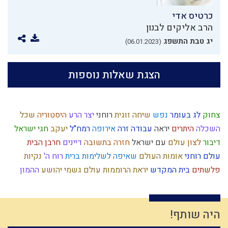
כרטיס אדי
הרב אליקים לבנון
יג טבת התשפג
(06.01.2023)
הצגת שאלות נוספות
צחוק
לג בעומר
נפש
שיחה זוגית
רוחני
יצר הרע
היסטוריה
שכל
השכלה
היתרים
יראה
עבודה זרה
אירופה
רמח"ל
יעקב
חגי ישראל
דיבור
לצון
עולם
עם ישראל
חזרה בתשובה
דיינים
חרבן הבית
עולם רוחני
אומות העולם
שאיפה לשלימות
ברית
רוח ה'
נקיות
פלשתים
בית המקדש
יראת הרוממות
עולם גשמי
יהושע
ההמון
סדר מסילת ישרים
נרות חנוכה
גלות
חטא העגל
עמלק
אור
אומץ
טהרה
חוץ לארץ
גוף
ירושלים
הובלה
גאולה
גוש קטיף
איסלאם
עצלות
אותיות
הרצל
ילד תשומת לב
קום עשה
מעשר
ברית מילה
היה שותף!
מחלוקת
קומה
חידוש
תיקון המידות
עצל
הודאה
צבא יהודי
שאול