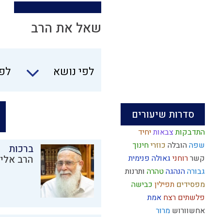
שאל את הרב
לפי נושא
לפי
סדרות שיעורים
התדבקות
צבאות
יחיד
שפה
הובלה
כוזרי
חינוך
ברכות
קשר
רוחני
גאולה פנימית
הרב אליק
גבורה
הנהגה
טהרה
ותרנות
מפסידים
תפילין
כבישה
פלשתים
רצח
אמת
אחשוורוש
מרור