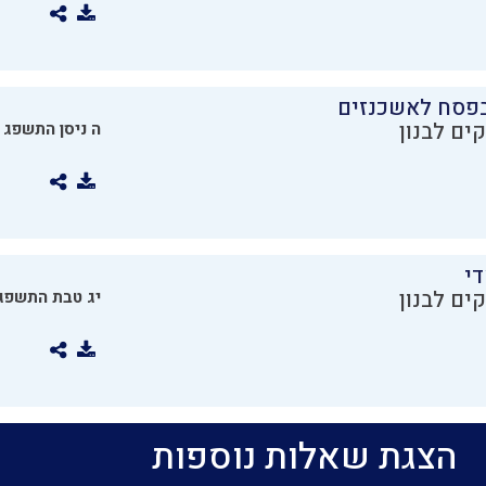
בפסח לאשכנזים
ים לבנון
ה ניסן התשפג
די
ים לבנון
יג טבת התשפג
הצגת שאלות נוספות