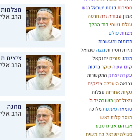
חסידות
כנסת ישראל
רגש
מצלמות 
הרב אליק
אמון
עבודה זרה
חרטה
עולם גשמי
דוד המלך
מצוות
עולם
תרומות ומעשרות
מידת חסידות
מצה
שמואל
ציצית ת
מנהג
פורים
יחזקאל
הרב אליק
קום עשה
שקר
ברכות
עקדת יצחק
התקשרות
נבואה
השכלה
צדיקים
נקיות
אחריות
עצלות
ניצול זמן
תשובה
יד ה'
מתנה
טומאה
נאמנות
מלוכה
הרב אליק
מוסר
קלות ראש
אברהם אבינו
טבע
סגולת ישראל
כח משיח