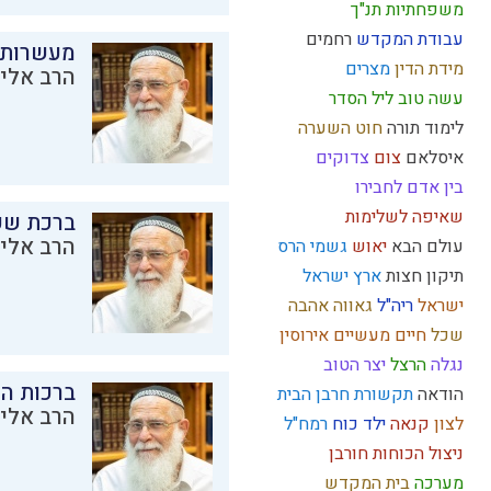
משפחתיות
תנ"ך
עבודת המקדש
רחמים
מעשרות
מידת הדין
מצרים
הרב אליק
עשה טוב
ליל הסדר
לימוד תורה
חוט השערה
איסלאם
צום
צדוקים
בין אדם לחבירו
שאיפה לשלימות
ברכת שע
הרב אליק
עולם הבא
יאוש
גשמי
הרס
תיקון חצות
ארץ ישראל
ישראל
ריה"ל
גאווה
אהבה
שכל
חיים מעשיים
אירוסין
נגלה
הרצל
יצר הטוב
ברכות ה
הודאה
תקשורת
חרבן הבית
הרב אליק
לצון
קנאה
ילד כוח
רמח"ל
ניצול הכוחות
חורבן
מערכה
בית המקדש