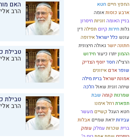
האם מות
החפץ חיים
חטא
הרב אליק
ארבע כוסות
אומה
בניין האומה
זוגיות
חיסרון
גלות
חירות
קיום
תפילה
דין
עונש
כלל ישראל
אירופה
חתונה
יושר
גאולה חיצונית
טבילת כל
ההמון
יתרו
כיעור
חידוש
הרב אליק
הרצי"ה
חסד
יוסף הצדיק
שופר
אדם
איזונים
אמונת ישראל
ברית מילה
שיחה זוגית
שאול
הלכה
שמרנות
קומה
שבת
טבילת כל
תפארת
רחל אימנו
הרב אליק
חטא העגל
קשיים
מעשר
עבירות
יראת שמיים
אבלות
ברית
שכרות
עמלק
עומק
היתרים
שפת אמת
רוח ה'