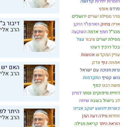
חומרות יתירות
קדושה
פרדס
אומץ
סדר מסילת ישרים
ירושלים
דיבור ב"
אריה
צחוק
האדמו"ר הזקן
הרב אליק
מהר"ל
חמץ
אדמה
השקעה
מסילת ישרים
ציבור
עצל
בכל דרכיך דעהו
עניין המקדש
אנושות
אמונה
גוף
צדק
האם יש 
נרות חנוכה
עם ישראל
הרב אליק
גוש קטיף
התקדמות
משה רבנו
כסף
דחיית סיפוקים
נסתר
דמיון
לב
בישול בשבת
שיחה
כשרות
יהושע
יעקב אבינו
היתר לפר
זהירות
מידה רעה
המן
הרב אליק
הוראת היתר
קריאת מגילה