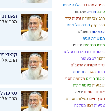
בריחה מהכבוד
הלכה יומית
סיבה
תחייה
שלמות
האם נכו
הרב צבי יהודה
זריזות
כלל
הרב אליק
הרב קוק
הגדה של פסח
עצמאות
תושב"ע
תקשורת זוגית
מידת הרחמים
משפט
ביאור חובת האדם בעולמו
קיצוץ זק
זיכוך
לג בעומר
הרב אליק
נגיף הקורונה
הרמב"ם
הבנה
האבות
נסיונות
כיבוד הורים
מלחמה
יוסף
שבועות
ציונות דתית
אורים ותומים
יראה
נסיעה לז
הרב אליק
חפץ חיים
גמילות חסדים
צניעות
רצון
ממלכה