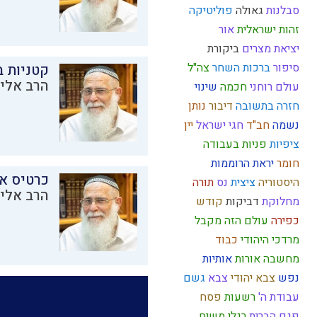
סבלנות
גאולה
פוליטיקה
זהות ישראלית
אור
יציאת מצרים
ביקורת
סיפור
ברכות השחר
צה"ל
קטניות 
הרב אליק
עולם רוחני
חכמה
שינוי
חזרה בתשובה
דיבור
נותן
נשמה
חב"ד
חגי ישראל
יין
ציפיות
פניות בעבודה
חומר
יראת הרוממות
כרטיס א
היסטוריה
ציצית
נס
תורה
הרב אליק
מחלוקת
דביקות
קודש
כפירה
עולם הזה
מקבל
מרדכי היהודי
כבוד
מחשבה
אורות
אותיות
נפש
צבא יהודי
צבא
גשם
עבודת ה'
רשעות
פסח
פגם הברית
רגלי משיח