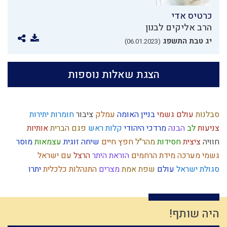
כרטיס אדי
הרב אליקים לבנון
יג טבת התשפג
(06.01.2023)
הצגת שאלות נוספות
סבלנות
עולם גשמי
בניין האומה
עמלק
ציבור
חומרות יתירות
צניעות
לב
הבנה
מרדכי היהודי
קלות ראש
פגם הברית
אותיות
חוויה
ציצית
חסידות
מהר"ל
חפץ חיים
שיחה זוגית
עצמאות
מוסר
גשמי
מערכה
מידת הרחמים
הוראת היתר
הרצל
עם ישראל
סגולת ישראל
עולם
שפת אמת
מצרים
התנהלות כלכלית
יתרו
יעקב
שמואל
כפירה
מסילת ישרים
צה"ל
ירושלים
ציפיות
קבלה
מעשר
קיום
רגלי משיח
מלחמת עולם
פוליטיקה
יוסף
ארבע כוסות
ליל הסדר
צדוקים
ניצול זמן
ציונות דתית
נרות חנוכה
היה שותף!
עבירות
תחייה
יצר הרע
חב"ד
פרדס
תרומות ומעשרות
עומק
מלוכה