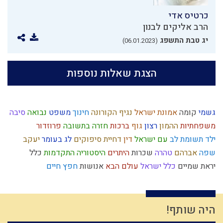
כרטיס אדי
הרב אליקים לבנון
יג טבת התשפג
(06.01.2023)
הצגת שאלות נוספות
גשמי
קומה
אמונת ישראל
נגיף הקורונה
חינוך
משפט
נבואה
סיבה
משפחתיות
ההמון
רצון
גוף
ברכות
חזרה בתשובה
פרוזדור
ילד תשומת לב
עם ישראל
דין
דחיית סיפוקים
לג בעומר
יעקב
שפה
אברהם
טהרה
שכרות
היתרים
היסטוריה
התקדמות
כלל
יראת שמיים
כלל ישראל
עולם הבא
אנושות
חפץ חיים
חוט השערה
דיבור
אריה
יהושע
תפילין
פלשתים
קשר
ילד כוח
אומה
מצוות
מנהג
סיפור
חמץ
דוד המלך
כפירה
גאולה פנימית
גלות
פגם הברית
עשה טוב
נקיות
חיסרון
מהר"ל
עמלק
אהבה
היה שותף!
עקדת יצחק
רצח
עצל
עולם
מוסר
ברית
המן
תרומות ומעשרות
נצח