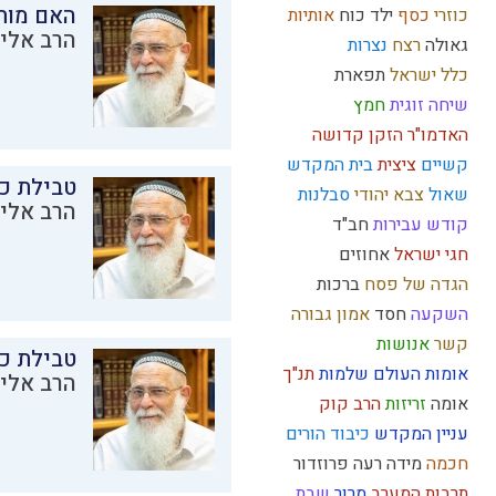
האם מות
כוזרי
כסף
ילד כוח
אותיות
הרב אליק
גאולה
רצח
נצרות
כלל ישראל
תפארת
שיחה זוגית
חמץ
האדמו"ר הזקן
קדושה
קשיים
ציצית
בית המקדש
טבילת כל
שאול
צבא יהודי
סבלנות
הרב אליק
קודש
עבירות
חב"ד
חגי ישראל
אחוזים
הגדה של פסח
ברכות
השקעה
חסד
אמון
גבורה
קשר
אנושות
טבילת כל
אומות העולם
שלמות
תנ"ך
הרב אליק
אומה
זריזות
הרב קוק
עניין המקדש
כיבוד הורים
חכמה
מידה רעה
פרוזדור
תרבות המערב
מרור
שבת