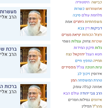
כבישה
היסטוריה
אחשוורוש
כשרות
מעשרות
מלחמת עולם
סיבה
הרב אליק
משפחתיות
היתרים
אמת
דביקות
דין
צבא
ניצול הכוחות
יציאת מצרים
שכרות
צחוק
עצלות
גשמי
גלות
תיקון המידות
ברכת שע
הרב אליק
חטא העגל
יחזקאל
נצח
תחייה
החפץ חיים
נרות חנוכה
צה"ל
מפסידים
אירוסין
זיכוך
לב
טהרת המשפחה
המן
ברכות ה
אמונה
קבלה
עומק
הרב אליק
הרב צבי יהודה
עולם הבא
איזונים
גמילות חסדים
מהר"ל
תפילין