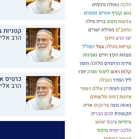
הלכה
גאולה פנימית
גוש קטיף
אורים ותומים
צניעות
מנהג
ברית מילה
הרמב"ם
מסילת ישרים
קטניות 
הרב אליק
יצר הרע
חינוך
קריאת מגילה
עצל
רמח"ל
מצוות
חפץ חיים
נאמנות
מידת הרחמים
מלוכה
חומר
קלות ראש
לימוד תורה
יתרו
כרטיס א
ליל הסדר
הובלה
הרב אליק
תיקון חצות
יין
עולם גשמי
ציונות דתית
פלשתים
גאווה
מצה
צדוקים
אריה
תקשורת
פגם הברית
ציפיות
ציבור
יאוש
הלכה יומית
סיפור
מעשר כספים