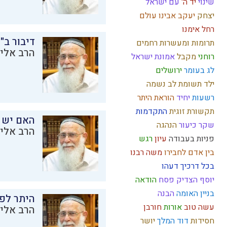
שינוי
יד ה'
עם ישראל
יצחק
יעקב אבינו
עולם
רחל אימנו
דיבור ב"
תרומות ומעשרות
רחמים
הרב אליק
רוחני
מקבל
אמונת ישראל
לג בעומר
ירושלים
ילד תשומת לב
נשמה
רשעות
יחיד
הוראת היתר
תקשורת זוגית
התקדמות
האם יש 
שקר
כיעור
הנהגה
הרב אליק
פניות בעבודה
עיון
רגש
בין אדם לחבירו
משה רבנו
בכל דרכיך דעהו
יוסף הצדיק
פסח
הודאה
בניין האומה
הבנה
היתר לפר
עשה טוב
אורות
חורבן
הרב אליק
חסידות
דוד המלך
יושר