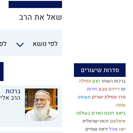
שאל את הרב
לפי נושא
לפי
סדרות שיעורים
ברכות השחר
רצון
תפילה
נס
דיינים
טבע
חירות
ברכות
סדר מסילת ישרים
משפט
הרב אליק
שפה
ביאור חובת האדם בעולמו
איסלאם
זהות ישראלית
ישו
שכל
יראת שמיים