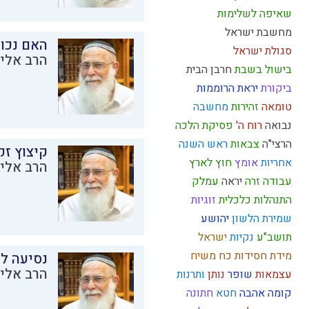
שאיפה לשלימות
מחשבת ישראל
האם נכו
סגולת ישראל
הרב אליק
בישול בשבת
חרבן הבית
ביקורת
יראת הרוממות
טומאה
זהירות
מחשבה
נבואה
רוח ה'
פסיקת הלכה
הרצי"ה
צבאות
ראש השנה
קיצוץ זק
אחריות
אומץ
חוץ לארץ
הרב אליק
עבודה זרה
יראה
עמלק
התנהלות כלכלית
זוגיות
שמירת הלשון
יהושע
תושב"ע
נקיות
ישראל
מידת חסידות
כח משיח
נסיעה לז
הרב אליק
עצמאות
שופר
נותן
ותרנות
קומה
אהבה
חטא
חתונה