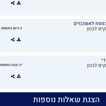
בפסח לאשכנזים
ים לבנון
ה ניסן התשפג
די
ים לבנון
יג טבת התשפג
הצגת שאלות נוספות