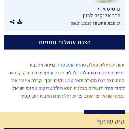
כרטיס אדי
הרב אליקים לבנון
יג טבת התשפג
(06.01.2023)
הצגת שאלות נוספות
זהות ישראלית
עמלק
טהרת המשפחה
בריחה מהכבוד
דחיית סיפוקים
התנהלות כלכלית
הבנה
אומץ
עבודה זרה
קדושה
פסח
מצה
רצח
הרצי"ה
יראה
טבע
נקיות
יוסף
קבלה
אמונה
אור
לימוד תורה
ירושלים
סבלנות
חטא
ריה"ל
צדיקים
אמונת ישראל
כנסת ישראל
יצר הטוב
נצרות
רחל אימנו
האבות
גוש קטיף
מחלוקת
עבודת ה'
היסטוריה
אומה
עם ישראל
חסידות
גאולה פנימית
חירות
מצרים
הנהגה
שיחה זוגית
עלייה לארץ
ישראל
צבא יהודי
יראת שמיים
מידה רעה
זיכוך
נשמה
כיבוד הורים
מנהג
היה שותף!
הרב צבי יהודה
התקדמות
יתרו
מרדכי היהודי
רגש
גוף
גבורה
נצח