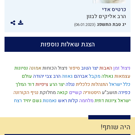
כרטיס אדי
הרב אליקים לבנון
יג טבת התשפג
(06.01.2023)
הצגת שאלות נוספות
ניצול זמן
האבות
יצר הטוב
סיפור
ניצול הכוחות
אמונה
נסיונות
עצמאות
גאולה
מקבל
אברהם
גאווה
הרב צבי יהודה
עולם
כלל ישראל
התנהלות כלכלית
נגלה
יצר הרע
ציפיות
דוד המלך
כפירה
תושב"ע
היסטוריה
קשיים
קנאה
מחלוקת
נגיף הקורונה
ישראל
ציונות דתית
מלחמה
קלות ראש
נאמנות
גשם
יחיד
רצח
עצלות
חטא העגל
צבא יהודי
חוט השערה
כבישה
ריה"ל
עמלק
גלות
אחריות
דיינים
מסילת ישרים
צניעות
רחמים
נותן
הובלה
עולם רוחני
תיקון חצות
בישול בשבת
עבודת ה'
דחיית סיפוקים
היה שותף!
תרבות המערב
אמון
שלמות
לצון
ילד תשומת לב
יין
נקיות
הבנה