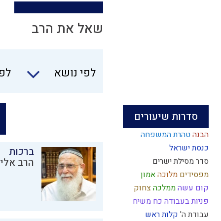
שאל את הרב
לפי נושא
לפי
סדרות שיעורים
הבנה
טהרת המשפחה
כנסת ישראל
ברכות
סדר מסילת ישרים
הרב אליק
מפסידים
מלוכה
אמון
קום עשה
ממלכה
צחוק
פניות בעבודה
כח משיח
עבודת ה'
קלות ראש