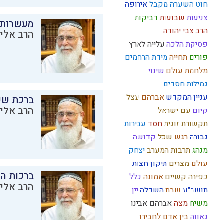
חוט השערה
מקבל
אירופה
צניעות
שבועות
דביקות
מעשרות
הרב צבי יהודה
הרב אליק
פסיקת הלכה
עלייה לארץ
פורים
תחייה
מידת הרחמים
מלחמת עולם
שינוי
גמילות חסדים
עניין המקדש
אברהם
עצל
ברכת שע
הרב אליק
קיום
עם ישראל
תקשורת זוגית
חסד
עבירות
גבורה
רגש
שכל
קדושה
מנהג
תרבות המערב
יצחק
עולם
מצרים
תיקון חצות
ברכות ה
כפירה
קשיים
אמונה
כלל
הרב אליק
תושב"ע
שבת
השכלה
יין
משיח
מצה
אברהם אבינו
גאווה
בין אדם לחבירו