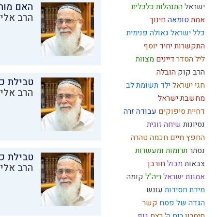
האם מות
ישראל
התנהלות כלכלית
הרב אליק
אמת
טומאה
חינוך
כלל ישראל
גאולה פנימית
התקשרות
יחיד
יוסף
ליל הסדר
דיינים
מצוות
הרב קוק
הובלה
טבילת כל
חגי ישראל
ילד תשומת לב
הרב אליק
מחשבת ישראל
דחיית סיפוקים
עבודה זרה
נסיונות
שיחה זוגית
החפץ חיים
חכמה
טהרה
נסתר
תרומות ומעשרות
טבילת כל
צבאות
מבול
חורבן
הרב אליק
אמונת ישראל
ריה"ל
קומה
מידת חסידות
עונש
הגדה של פסח
קשר
חיסרון
רוח ה'
רצח
גוף