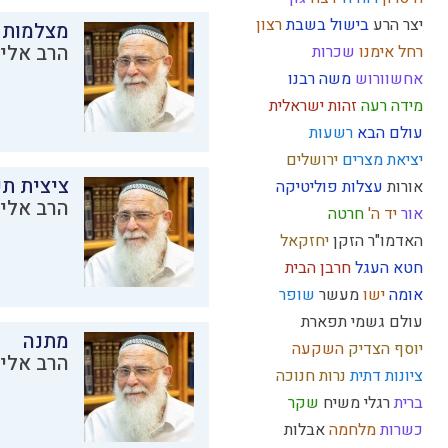
יצר הרע
בישול בשבת
רצון
מצלמות 
הרב אליק
רחל אימנו
שכרות
אחשוורוש
משה רבנו
מידה רעה
זהות ישראלית
עולם הבא
רשעות
יציאת מצרים
ירושלים
ציצית ת
אורות
עצלות
פוליטיקה
הרב אליק
אור
יד ה'
חרטה
האדמו"ר הזקן
יחזקאל
חטא העגל
חרבן הבית
אומה
ישו
מעשר
שופר
עולם גשמי
תפארת
מתנה
יוסף הצדיק
השקעה
הרב אליק
ציונות דתית
נרות חנוכה
ברית
רגלי משיח
שקר
כשרות
מלחמה
אבלות