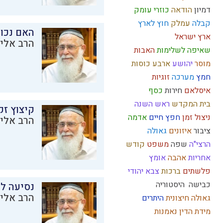
דמיון
הודאה
כוזרי
עומק
קבלה
עמלק
חוץ לארץ
האם נכו
ארץ ישראל
הרב אליק
שאיפה לשלימות
האבות
מוסר
יהושע
ארבע כוסות
חמץ
מערכה
זוגיות
איסלאם
חירות
כסף
בית המקדש
ראש השנה
קיצוץ זק
ניצול זמן
חפץ חיים
אדמה
הרב אליק
ציבור
איזונים
גאולה
הרצי"ה
שפה
משפט
קודש
אחריות
אהבה
אומץ
פלשתים
ברכות
צבא יהודי
כבישה
היסטוריה
נסיעה לז
הרב אליק
גאולה חיצונית
היתרים
מידת הדין
נאמנות