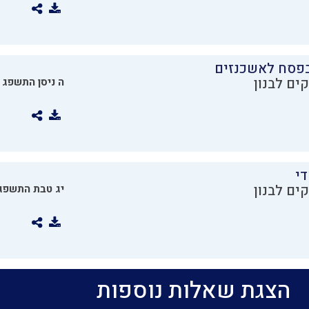
בפסח לאשכנזים
ים לבנון
ה ניסן התשפג
די
ים לבנון
יג טבת התשפג
הצגת שאלות נוספות