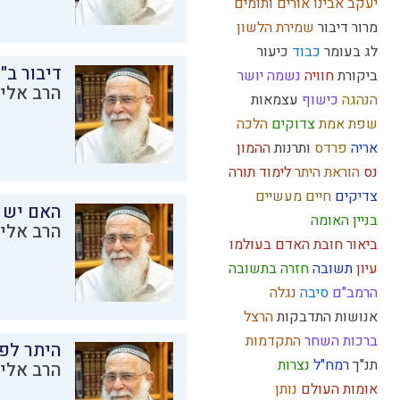
יעקב אבינו
אורים ותומים
מרור
דיבור
שמירת הלשון
לג בעומר
כבוד
כיעור
דיבור ב"
ביקורת
חוויה
נשמה
יושר
הרב אליק
הנהגה
כישוף
עצמאות
שפת אמת
צדוקים
הלכה
אריה
פרדס
ותרנות
ההמון
נס
הוראת היתר
לימוד תורה
צדיקים
חיים מעשיים
האם יש 
בניין האומה
הרב אליק
ביאור חובת האדם בעולמו
עיון
תשובה
חזרה בתשובה
הרמב"ם
סיבה
נגלה
אנושות
התדבקות
הרצל
ברכות השחר
התקדמות
היתר לפר
תנ"ך
רמח"ל
נצרות
הרב אליק
אומות העולם
נותן