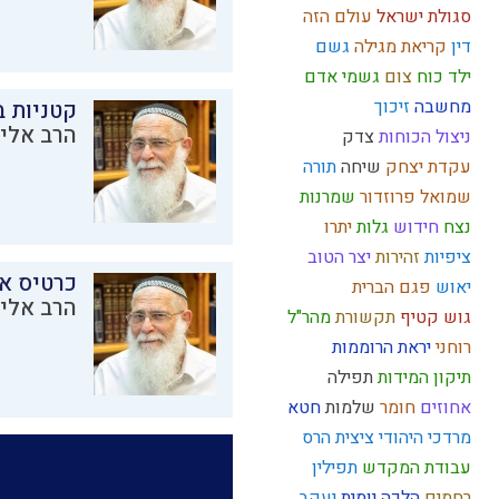
סגולת ישראל
עולם הזה
דין
קריאת מגילה
גשם
ילד כוח
צום
גשמי
אדם
מחשבה
זיכוך
קטניות 
הרב אליק
ניצול הכוחות
צדק
עקדת יצחק
שיחה
תורה
שמואל
פרוזדור
שמרנות
נצח
חידוש
גלות
יתרו
ציפיות
זהירות
יצר הטוב
כרטיס א
יאוש
פגם הברית
הרב אליק
גוש קטיף
תקשורת
מהר"ל
רוחני
יראת הרוממות
תיקון המידות
תפילה
אחוזים
חומר
שלמות
חטא
מרדכי היהודי
ציצית
הרס
עבודת המקדש
תפילין
רחמים
הלכה יומית
יעקב