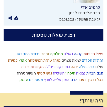
כרטיס אדי
הרב אליקים לבנון
יג טבת התשפג
(06.01.2023)
הצגת שאלות נוספות
ניצול הכוחות
קנאה
גאולה
מחלוקת
נסתר
עבודת המקדש
גמילות חסדים
יציאת מצרים
מנהג
טהרת המשפחה
אומץ
כפירה
עולם
ברית מילה
יראה
התדבקות
ריה"ל
התקשרות
ציצית
פגם הברית
נבואה
חיסרון
השכלה
גוש קטיף
מעשר
טהרה
בכל דרכיך דעהו
אדם
אמון
עלייה לארץ
מפסידים
עומק
מחשבת ישראל
שיחה זוגית
הלכה
אנושות
פסח
יצר הרע
בית המקדש
חוץ לארץ
צבא יהודי
שינוי
כיבוד הורים
עונש
גשמי
אומה
נצח
אמונה
ברית
עבודת ה'
התקדמות
זריזות
בין אדם לחבירו
היה שותף!
קשר
יתרו
חומר
שופר
גאולה חיצונית
זהות ישראלית
צדוקים