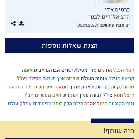
כרטיס אדי
הרב אליקים לבנון
יג טבת התשפג
(06.01.2023)
הצגת שאלות נוספות
חטא העגל
אחוזים
סדר מסילת ישרים
אברהם אבינו
אומה
קריאת מגילה
אומות העולם
שכרות
ארץ ישראל
תפילה
ריה"ל
נצרות
נקיות
גוף
שפת אמת
אמון
טומאה
ראש השנה
ילד כוח
אור
הרצל
חטא
צה"ל
גבורה
עניין המקדש
חיים מעשיים
חב"ד
נגיף הקורונה
חינוך
אהבה
מידת הדין
רוחני
מפסידים
עמלק
עולם
גאולה חיצונית
אנושות
חוט השערה
אמת
עלייה לארץ
מקבל
פרוזדור
מלחמה
קנאה
מחלוקת
יצחק
בניין האומה
חומר
ניצול זמן
זוגיות
חמץ
גשמי
מסילת ישרים
גאולה פנימית
בית המקדש
עומק
היה שותף!
קלות ראש
מלוכה
ישו
משפחתיות
לג בעומר
כישוף
מידת חסידות