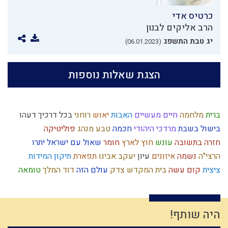
כרטיס אדי
הרב אליקים לבנון
יג טבת התשפג
(06.01.2023)
הצגת שאלות נוספות
ברית
מלחמה
חיים מעשיים
האבות
יאוש
רוחני
בכל דרכיך דעהו
בישול בשבת
מרדכי היהודי
חכמה
טבע
מנהג
פוליטיקה
חזרה בתשובה
עונש
חוץ לארץ
חומר
שאול
עם ישראל
יתרו
הרצי"ה
נשמה
איזונים
עיון
יעקב אבינו
תפארת
תיקון המידות
ציצית
קום עשה
בית המקדש
צדק
עולם הזה
דוד המלך
טומאה
החפץ חיים
פורים
צה"ל
עשה טוב
ביאור חובת האדם בעולמו
אמון
עצלות
ילד תשומת לב
הוראת היתר
תורה
אור
קלות ראש
אומות העולם
חוויה
ניצול זמן
אברהם אבינו
רחל אימנו
היה שותף!
חומרות יתירות
עצל
נקיות
יהושע
פלשתים
לב
אמונה
דיינים
גוף