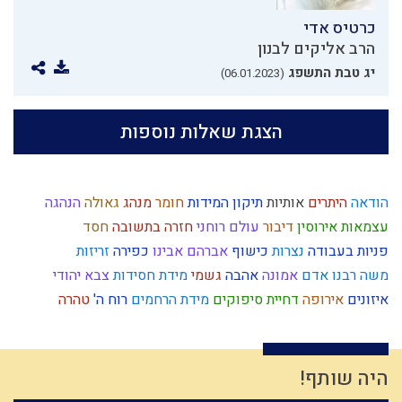
כרטיס אדי
הרב אליקים לבנון
יג טבת התשפג
(06.01.2023)
הצגת שאלות נוספות
הודאה
היתרים
אותיות
תיקון המידות
חומר
מנהג
גאולה
הנהגה
עצמאות
אירוסין
דיבור
עולם רוחני
חזרה בתשובה
חסד
פניות בעבודה
נצרות
כישוף
אברהם אבינו
כפירה
זריזות
משה רבנו
אדם
אמונה
אהבה
גשמי
מידת חסידות
צבא יהודי
איזונים
אירופה
דחיית סיפוקים
מידת הרחמים
רוח ה'
טהרה
עבודה זרה
ישו
סיפור
ברית מילה
שכל
נרות חנוכה
נסיונות
רגלי משיח
לצון
קריאת מגילה
ביאור חובת האדם בעולמו
הובלה
גוש קטיף
כיבוד הורים
אומות העולם
נשמה
גאווה
משפחתיות
היה שותף!
ילד תשומת לב
יין
דין
חינוך
מוסר
עם ישראל
יצר הרע
נס
שפה