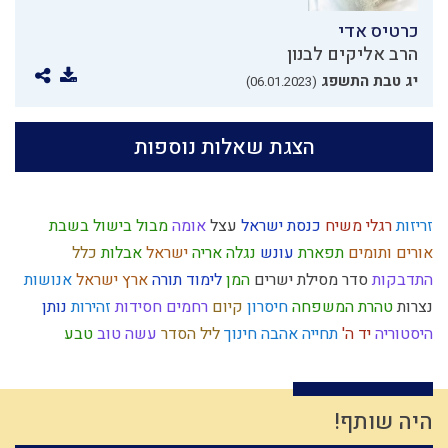
כרטיס אדי
הרב אליקים לבנון
יג טבת התשפג
(06.01.2023)
הצגת שאלות נוספות
זריזות
רגלי משיח
כנסת ישראל
עצל
אומה
מבול
בישול בשבת
אורים ותומים
תפארת
עונש
נגלה
אריה
ישראל
אבלות
כלל
התדבקות
סדר מסילת ישרים
המן
לימוד תורה
ארץ ישראל
אנושות
נצרות
טהרת המשפחה
חיסרון
קיום
רחמים
חסידות
זהירות
נותן
היסטוריה
יד ה'
תחייה
אהבה
חינוך
ליל הסדר
עשה טוב
טבע
כלל ישראל
מסילת ישרים
אמון
ברית מילה
עמלק
אמונת ישראל
צה"ל
צדק
מצוות
מהר"ל
האדמו"ר הזקן
רצון
ילד כוח
התקדמות
משפט
בית המקדש
יצר הטוב
חגי ישראל
הרב צבי יהודה
היה שותף!
חזרה בתשובה
ילד תשומת לב
כיעור
לצון
מחלוקת
הודאה
יושר