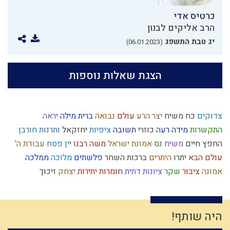
כרטיס אדי
הרב אליקים לבנון
יג טבת התשפג
(06.01.2023)
הצגת שאלות נוספות
צדוקים
כח משיח
יצר הרע
עולם
נבואה
ברית מילה
יראה
התקשרות
מידה רעה
כוזרי
תשובה
ציפיות
יחזקאל
ותרנות
חורבן
החפץ חיים
משיח
נס
אמונת ישראל
משה רבנו
יין
פסח
עבודת ה'
עולם הבא
יתרו
היתרים
ברכות השחר
פלשתים
מלוכה
ממלכה
אמונה
ציבור
שקר
ציונות דתית
חומרות יתירות
יצחק
זיכוך
האדמו"ר הזקן
יאוש
נצרות
כיעור
יחיד
רמח"ל
קריאת מגילה
הלכה
חיים מעשיים
צדיקים
גלות
עקדת יצחק
מקבל
טומאה
תקשורת
בניין האומה
עולם גשמי
צניעות
הובלה
הרמב"ם
שבועות
היה שותף!
ניצול הכוחות
מחשבת ישראל
גוש קטיף
אנושות
יוסף הצדיק