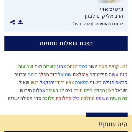
כרטיס אדי
הרב אליקים לבנון
יג טבת התשפג
(06.01.2023)
הצגת שאלות נוספות
גוש קטיף
פסח
יושר
כסף
זוגיות
אמון
כשרות
רצח
שבועות
קום עשה
פוליטיקה
איסלאם
שמואל
דוד המלך
הבנה
ותרנות
קריאת מגילה
כישוף
תפארת
צבא יהודי
יחזקאל
רגש
שאול
ישראל
לצון
החפץ חיים
תורה
נצח
לג בעומר
אבלות
חידוש
כח משיח
משפט
ממלכה
כלל
מחלוקת
מלוכה
סדר מסילת ישרים
חומרות יתירות
יוסף
מחשבה
נאמנות
אומץ
תקשורת
הרב צבי יהודה
צום
כבישה
אמונת ישראל
יציאת מצרים
הנהגה
אנושות
כיעור
ברית
תחייה
ההמון
סיבה
משפחתיות
רמח"ל
היה שותף!
כיבוד הורים
יצחק
כלל ישראל
שמרנות
רצון
מוסר
אריה
צדיקים