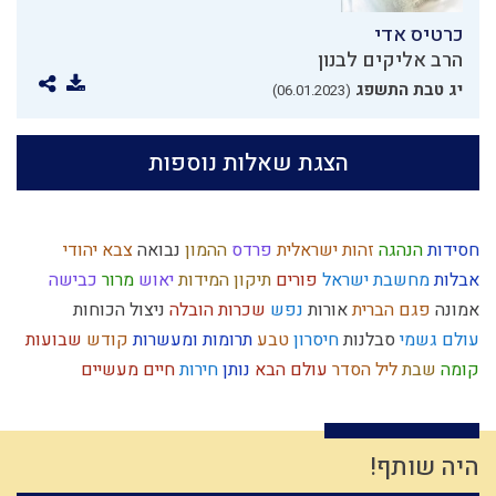
כרטיס אדי
הרב אליקים לבנון
יג טבת התשפג
(06.01.2023)
הצגת שאלות נוספות
חסידות
הנהגה
זהות ישראלית
פרדס
ההמון
נבואה
צבא יהודי
אבלות
מחשבת ישראל
פורים
תיקון המידות
יאוש
מרור
כבישה
אמונה
פגם הברית
אורות
נפש
שכרות
הובלה
ניצול הכוחות
עולם גשמי
סבלנות
חיסרון
טבע
תרומות ומעשרות
קודש
שבועות
קומה
שבת
ליל הסדר
עולם הבא
נותן
חירות
חיים מעשיים
מלחמת עולם
תחייה
צבא
יחזקאל
גאולה חיצונית
לג בעומר
השקעה
רמח"ל
גבורה
מידת חסידות
משפט
סיבה
ירושלים
טהרה
רצון
זיכוך
כוזרי
איסלאם
תנ"ך
עבודת ה'
אותיות
שפת אמת
היה שותף!
מפסידים
גאולה
אירוסין
קדושה
חורבן
חזרה בתשובה
מצוות