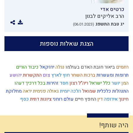
כרטיס אדי
הרב אליקים לבנון
יג טבת התשפג
(06.01.2023)
הצגת שאלות נוספות
רחמים
ביאור חובת האדם בעולמו
נגלה
יחזקאל
כיבוד הורים
תרומות ומעשרות
ברכות השחר
חוץ לארץ
צום
התקשרות
יהושע
המן
יושר
כלל ישראל
ריה"ל
רצון
חסד
זהירות
בכל דרכיך דעהו
התנהלות כלכלית
שמואל
הלכה יומית
גאולה פנימית
יראה
מחלוקת
חינוך
אירופה
דין
החפץ חיים
עולם רוחני
ציונות דתית
כסף
מלחמה
רגש
הובלה
יצר הטוב
תרבות המערב
עלייה לארץ
ראש השנה
שופר
יין
קודש
נותן
חרבן הבית
גמילות חסדים
נפש
אנושות
דמיון
אמונת ישראל
צבא יהודי
ניצול הכוחות
כשרות
קשר
היה שותף!
אדמה
כישוף
בין אדם לחבירו
עולם הבא
תחייה
נגיף הקורונה