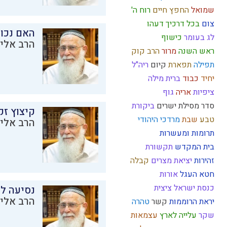
שמואל
החפץ חיים
רוח ה'
צום
בכל דרכיך דעהו
האם נכו
לג בעומר
כישוף
הרב אליק
ראש השנה
מרור
הרב קוק
תפילה
תפארת
קיום
ריה"ל
יחיד
כבוד
ברית מילה
ציפיות
אריה
גוף
סדר מסילת ישרים
ביקורת
קיצוץ זק
טבע
שבת
מרדכי היהודי
הרב אליק
תרומות ומעשרות
בית המקדש
תקשורת
זהירות
יציאת מצרים
קבלה
חטא העגל
אורות
כנסת ישראל
ציצית
נסיעה לז
הרב אליק
יראת הרוממות
קשר
טהרה
שקר
עלייה לארץ
עצמאות