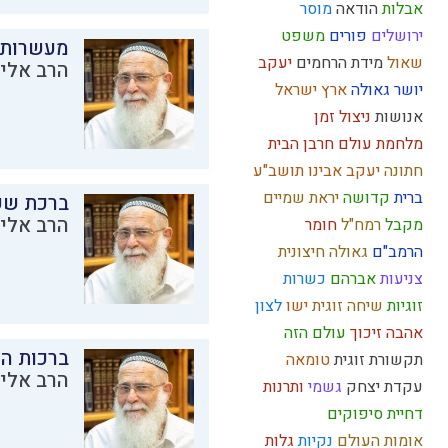
אבלות
הודאה
מוסר
ירושלים
פורים
משפט
מעשרות
שאול
מידת הרחמים
יעקב
הרב אליק
יושר
גאולה
ארץ ישראל
אנושות
ניצול זמן
מלחמת עולם
חרבן הבית
חתונה
יעקב אבינו
תושב"ע
ברית
קדושה
יראת שמיים
ברכת שע
הרב אליק
מקבל
רמח"ל
חומר
הרמב"ם
גאולה חיצונית
צניעות
אברהם
כשרות
זוגיות
שיחה זוגית
ישו
לצון
אהבה
זיכוך
עולם הזה
ברכות ה
תקשורת זוגית
טומאה
הרב אליק
עקדת יצחק
גשמי
ותרנות
דחיית סיפוקים
אומות העולם
נקיות
גלות