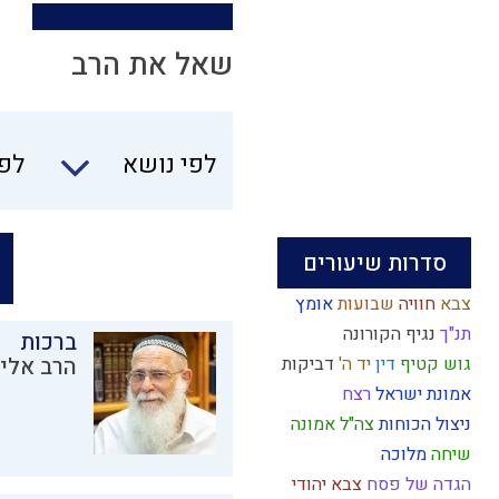
שאל את הרב
לפי נושא
לפי
סדרות שיעורים
צבא
חוויה
שבועות
אומץ
תנ"ך
נגיף הקורונה
ברכות
גוש קטיף
דין
יד ה'
דביקות
הרב אליק
אמונת ישראל
רצח
ניצול הכוחות
צה"ל
אמונה
שיחה
מלוכה
הגדה של פסח
צבא יהודי