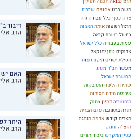
הרס
נבואה
חכמה
תפילין
משה רבנו
אחוזים
שכרות
צדק
כסף
כלל
עבודה זרה
דיבור ב"
הרצל
רשעות
אומה
האבות
הרב אליק
בישול בשבת
קנאה
פניות בעבודה
כלל ישראל
צדוקים
נותן
יחזקאל
מסילת ישרים
תיקון חצות
מעשר
חב"ד
מנהג
האם יש 
מחשבת ישראל
הרב אליק
שמירת הלשון
התדבקות
אירופה
מידת חסידות
היסטוריה
דמיון
צחוק
חזרה בתשובה
פגם הברית
מצרים
קודש
אדמה
הנהגה
היתר לפר
הרצי"ה
עומק
הרב אליק
עניין המקדש
כיבוד הורים