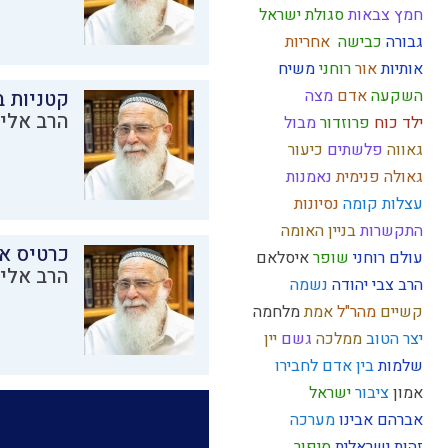
חמץ
צבאות
סגולת ישראל
גבורה
כבישה
אחריות
אותיות
אור
רוחני
משיח
השקעה
אדם
מצה
קטניות 
הרב אליק
ילד כוח
פרוזדור
מבול
גאווה
פלשתים
כיעור
גאולה פנימית
נאמנות
עצלות
קומה
נסיונות
התקשרות
בניין האומה
כרטיס א
עולם רוחני
שופר
איסלאם
הרב אליק
הרב צבי יהודה
נשמה
קשיים
מהר"ל
אמת
מלחמה
יצר הטוב
ממלכה
גשם
יין
שלמות
בין אדם לחבירו
אמון
ציבור
ישראל
אברהם אבינו
מערכה
זהות ישראלית
סיפור