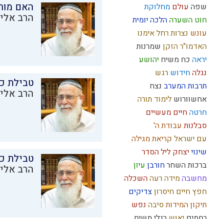
האם מות
שפה
עולם
מחלוקת
הרב אליק
חוט השערה
הלכה יומית
עונש
נצרות
רחל אימנו
האדמו"ר הזקן
שמרנות
יראה
כח משיח
יהושע
נגלה
חידוש
רגש
טבילת כל
תרבות המערב
נצח
הרב אליק
אחשוורוש
לימוד תורה
חרטה
חיים מעשיים
סבלנות
עבודת ה'
עם ישראל
קריאת מגילה
שינוי
יצחק
ליל הסדר
טבילת כל
ברכות השחר
חורבן
עיון
הרב אליק
מחשבה
מידה רעה
השכלה
חפץ חיים
חיסרון
צדיקים
תיקון המידות
סיבה
נפש
רחמים
יאוש
רגלי משיח