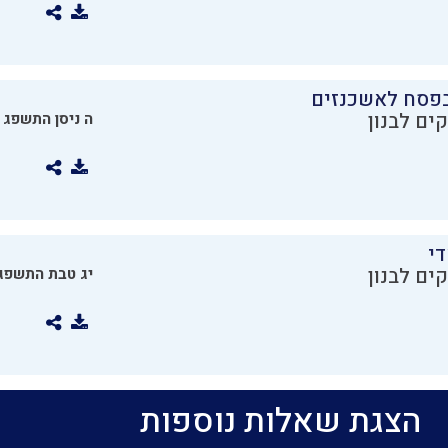
בפסח לאשכנזים
ים לבנון
ה ניסן התשפג
די
ים לבנון
יג טבת התשפג
הצגת שאלות נוספות