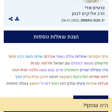
כרטיס אדי
הרב אליקים לבנון
יג טבת התשפג
(06.01.2023)
הצגת שאלות נוספות
נגיף הקורונה
אחריות
עולם גשמי
אברהם
שיחה
משה רבנו
נסתר
פלשתים
מעשר כספים
עם ישראל
אירופה
נצרות
סדר מסילת ישרים
היסטוריה
אדם
קום עשה
הלכה יומית
אמת
יראת שמיים
התדבקות
השקעה
חרטה
חרבן הבית
ברית
חמץ
אבלות
שכרות
ציצית
עולם הזה
רוחני
רוח ה'
יהושע
גאולה פנימית
עולם רוחני
מערכה
גוף
ממלכה
שקר
אהבה
צה"ל
צדוקים
אריה
אחוזים
קריאת מגילה
תפילין
תפילה
ברכות
הובלה
חטא העגל
חוויה
מעשר
מלוכה
דמיון
רגש
מפסידים
הלכה
כיעור
נגלה
היה שותף!
התנהלות כלכלית
הרמב"ם
יוסף הצדיק
שבת
התקשרות
צבאות