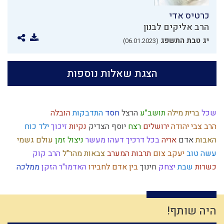
כרטיס אדי
הרב אליקים לבנון
יג טבת התשפג
(06.01.2023)
הצגת שאלות נוספות
שכל
ברית מילה
תושב"ע
הרצל
חסד
התדבקות
הובלה
הרב צבי יהודה
ירושלים
רצח
יוסף הצדיק
נקיות
זיכוך
ילד כוח
האבות
אדם
אריה
בכל דרכיך דעהו
מעשר
ניצול זמן
עולם גשמי
עשה טוב
יעקב
צום
תרבות המערב
צבאות
מהר"ל
הרב קוק
כשרות
שבת
יצחק
חינוך
בין אדם לחבירו
האדמו"ר הזקן
ממלכה
המן
צבא יהודי
אמת
קומה
תחייה
הודאה
עצמאות
תקשורת זוגית
היסטוריה
מחשבת ישראל
כלל ישראל
ההמון
סבלנות
מצרים
משה רבנו
ישו
ארבע כוסות
פוליטיקה
חמץ
הגדה של פסח
היה שותף!
זהות ישראלית
חומרות יתירות
מידה רעה
מצה
בניין האומה
זוגיות