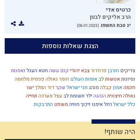
כרטיס אדי
הרב אליקים לבנון
יג טבת התשפג
(06.01.2023)
הצגת שאלות נוספות
צדיקים
חורבן
פרוזדור
צבא יהודי
קום עשה
חטא העגל
נאמנות
נסיונות
אנושות
לב
אומות העולם
חומר
גאולה פנימית
מלחמה
חכמה
אמון
קבלה
מנהג
חגי ישראל
שקר
דוד המלך
ישו
גאולה חיצונית
הנהגה
ילד תשומת לב
עצל
מערכה
תחייה
כלל ישראל
רחל אימנו
זיכוך
חוויה
משפט
התדבקות
תקשורת זוגית
עם ישראל
ליל הסדר
קנאה
הבנה
מחשבת ישראל
צום
זהות ישראלית
קומה
גשמי
עבודה זרה
עקדת יצחק
כפירה
חוט השערה
איסלאם
סיפור
גבורה
הגדה של פסח
מלוכה
חירות
היה שותף!
חסידות
פלשתים
חמץ
זוגיות
ממלכה
היתרים
טהרה
שפת אמת