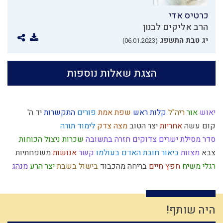
כרטיס אדי
הרב אליקים לבנון
יג טבת התשפג
(06.01.2023)
הצגת שאלות נוספות
יאוש
אור
ריה"ל
קלות ראש
שפת אמת
פורים
התקשרות
יד ה'
קום עשה
אחריות
יצר הטוב
מצה
צדק
לימוד תורה
סדר מסילת ישרים
צדוקים
חזרה בתשובה
שכרות
ניצול הכוחות
צבא
מצוות
ביאור חובת האדם בעולמו
קשר
אנושות
משפחתיות
רגלי משיח
חפץ חיים
בריחה מהכבוד
בישול בשבת
יצר הרע
מנהג
זהירות
ניצול זמן
חוץ לארץ
ציצית
מוסר
פסח
שאיפה לשלימות
גבורה
אורות
קבלה
הרב צבי יהודה
ביקורת
תורה
יתרו
ארץ ישראל
אהבה
נפש
כלל
עבודה זרה
אומה
עצלות
עבודת ה'
קודש
היה שותף!
מלחמת עולם
חיסרון
חירות
יחיד
שמואל
השכלה
סיבה
עמלק