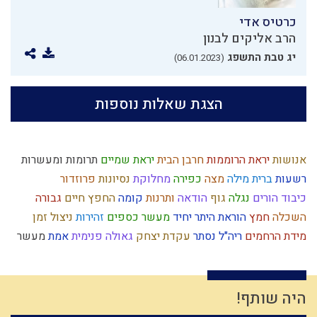
כרטיס אדי
הרב אליקים לבנון
יג טבת התשפג
(06.01.2023)
הצגת שאלות נוספות
אנושות
יראת הרוממות
חרבן הבית
יראת שמיים
תרומות ומעשרות
רשעות
ברית מילה
מצה
כפירה
מחלוקת
נסיונות
פרוזדור
כיבוד הורים
נגלה
גוף
הודאה
ותרנות
קומה
החפץ חיים
גבורה
השכלה
חמץ
הוראת היתר
יחיד
מעשר כספים
זהירות
ניצול זמן
מידת הרחמים
ריה"ל
נסתר
עקדת יצחק
גאולה פנימית
אמת
מעשר
עניין המקדש
תפארת
חב"ד
מצרים
מידת הדין
כיעור
נקיות
יתרו
כבוד
דוד המלך
אחריות
צה"ל
ילד תשומת לב
ישו
נפש
צניעות
שינוי
הרב צבי יהודה
כח משיח
מלחמה
אחשוורוש
סגולת ישראל
היה שותף!
לימוד תורה
לג בעומר
יוסף הצדיק
צום
סיבה
שבועות