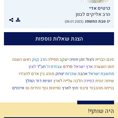
כרטיס אדי
הרב אליקים לבנון
יג טבת התשפג
(06.01.2023)
הצגת שאלות נוספות
פגם הברית
ניצול זמן
חוויה
יעקב
תפילה
הרב קוק
ראש השנה
חוט השערה
ארץ ישראל
פרדס
עבודת ה'
חב"ד
לצון
מחשבת ישראל
אהבה
שכרות
יצחק
מנהג
בין אדם לחבירו
שיחה זוגית
כפירה
הלכה
עלייה לארץ
זוגיות
דוד המלך
בריחה מהכבוד
ציבור
חוץ לארץ
נסיונות
גוף
זהירות
נס
איזונים
קום עשה
מידת חסידות
רחמים
עצלות
פסח
נשמה
זיכוך
הגדה של פסח
אמונת ישראל
שמואל
דמיון
גאולה חיצונית
מלחמה
אותיות
תיקון חצות
קנאה
שלמות
אומות העולם
יראה
היה שותף!
יחזקאל
עולם גשמי
קשר
דביקות
אדם
נותן
קריאת מגילה
קודש