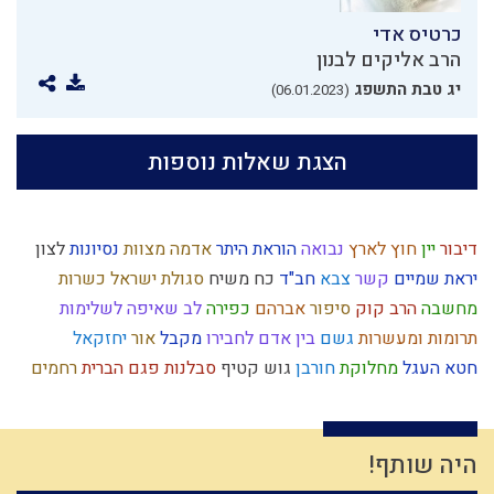
כרטיס אדי
הרב אליקים לבנון
יג טבת התשפג
(06.01.2023)
הצגת שאלות נוספות
דיבור
יין
חוץ לארץ
נבואה
הוראת היתר
אדמה
מצוות
נסיונות
לצון
יראת שמיים
קשר
צבא
חב"ד
כח משיח
סגולת ישראל
כשרות
מחשבה
הרב קוק
סיפור
אברהם
כפירה
לב
שאיפה לשלימות
תרומות ומעשרות
גשם
בין אדם לחבירו
מקבל
אור
יחזקאל
חטא העגל
מחלוקת
חורבן
גוש קטיף
סבלנות
פגם הברית
רחמים
שבועות
שיחה
טהרת המשפחה
חיים מעשיים
ליל הסדר
רחל אימנו
ברכות
אחריות
אבלות
בריחה מהכבוד
ציונות דתית
חמץ
מידת חסידות
קנאה
דמיון
משה רבנו
פרדס
חסידות
ההמון
ביקורת
היה שותף!
מסילת ישרים
משפחתיות
מידת הדין
שינוי
יראת הרוממות