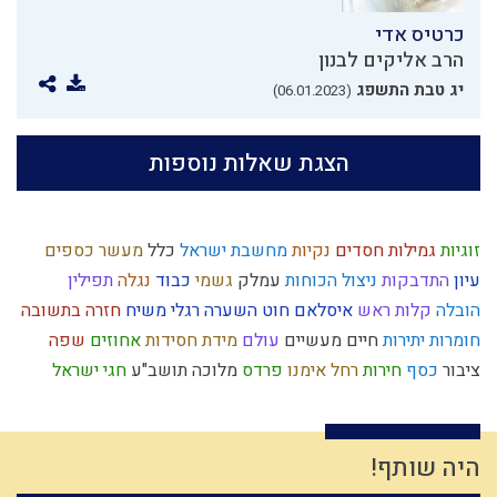
כרטיס אדי
הרב אליקים לבנון
יג טבת התשפג
(06.01.2023)
הצגת שאלות נוספות
זוגיות
גמילות חסדים
נקיות
מחשבת ישראל
כלל
מעשר כספים
עיון
התדבקות
ניצול הכוחות
עמלק
גשמי
כבוד
נגלה
תפילין
הובלה
קלות ראש
איסלאם
חוט השערה
רגלי משיח
חזרה בתשובה
חומרות יתירות
חיים מעשיים
עולם
מידת חסידות
אחוזים
שפה
ציבור
כסף
חירות
רחל אימנו
פרדס
מלוכה
תושב"ע
חגי ישראל
עבודה זרה
ברית מילה
דין
אהבה
מפסידים
כח משיח
חטא
אריה
חטא העגל
נרות חנוכה
נשמה
תחייה
קשר
דחיית סיפוקים
עלייה לארץ
רחמים
משפט
לימוד תורה
תיקון חצות
מערכה
היה שותף!
התקשרות
כפירה
צום
חומר
כלל ישראל
ראש השנה
ציונות דתית