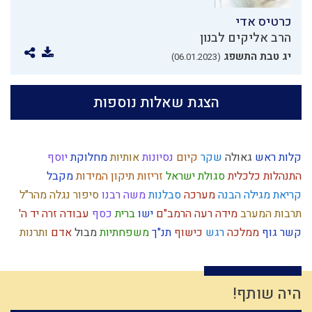
כרטיס אדי
הרב אליקים לבנון
יג טבת התשפג
(06.01.2023)
הצגת שאלות נוספות
קלות ראש
גאולה
שקר
קיום
נסיונות
אותיות
מחלוקת
יוסף
התנהלות כלכלית
סגולת ישראל
זריזות
תיקון המידות
מקבל
קריאת מגילה
הבנה
מערכה
סבלנות
משה רבנו
סיפור
נגלה
מהר"ל
תרבות המערב
מידה רעה
הרמב"ם
ישו
ברית
כסף
עבודה זרה
יד ה'
קשר
גוף
ממלכה
רגש
כישוף
תנ"ך
משפחתיות
מבול
אדם
ותרנות
יחיד
חיים מעשיים
צדוקים
כפירה
מחשבה
קדושה
עבודת ה'
היסטוריה
מרדכי היהודי
מרור
גלות
חינוך
לב
נרות חנוכה
קשיים
ברכות
מצה
קבלה
יצר הרע
מלוכה
שמירת הלשון
אומות העולם
היה שותף!
עצמאות
עצלות
נשמה
נצרות
השקעה
עשה טוב
פסיקת הלכה