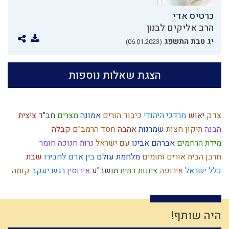
כרטיס אדי
הרב אליקים לבנון
יג טבת התשפג
(06.01.2023)
הצגת שאלות נוספות
צדק
יאוש
מרדכי היהודי
כיבוד הורים
אמונה
מצרים
חב"ד
ציצית
הבנה
תיקון חצות
שמרנות
אהבה
חסד
הרמב"ם
קבלה
מידת הרחמים
אברהם אבינו
עם ישראל
נרות חנוכה
חומר
חרבן הבית
אורים ותומים
מלחמת עולם
בין אדם לחבירו
שבת
כלל ישראל
אירופה
ציונות דתית
תושב"ע
אירוסין
רגש
יעקב
קומה
ביקורת
עבודת ה'
כבוד
הוראת היתר
אותיות
ישראל
גשם
עולם הבא
הרצי"ה
השקעה
תפארת
נגיף הקורונה
עולם גשמי
חרטה
הנהגה
נגלה
חירות
קלות ראש
עצמאות
חורבן
מעשר כספים
היה שותף!
חזרה בתשובה
יחיד
תשובה
השכלה
מצה
גבורה
מנהג
ניצול זמן