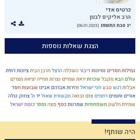
כרטיס אדי
הרב אליקים לבנון
יג טבת התשפג
(06.01.2023)
הצגת שאלות נוספות
גמילות חסדים
נסיונות
דיבור
השכלה
הרצל
חרבן הבית
ציונות דתית
עולם הבא
מקבל
שכרות
יראת שמיים
נצרות
תחייה
יציאת מצרים
אבלות
רגש
טבע
חגי ישראל
זהירות
אברהם אבינו
שבועות
חסד
אורים ותומים
רחמים
צום
נבואה
תקשורת
שאול
יד ה'
צחוק
נגלה
שמירת הלשון
משפחתיות
שמרנות
כסף
מצה
נסתר
כנסת ישראל
ליל הסדר
אחשוורוש
עצל
האדמו"ר הזקן
הוראת היתר
רוחני
אמון
דביקות
רחל אימנו
חסידות
מידת חסידות
סגולת ישראל
אחריות
אמונה
חיים מעשיים
יצחק
תנ"ך
פניות בעבודה
עקדת יצחק
היה שותף!
חידוש
תיקון המידות
משה רבנו
מעשר
שופר
בין אדם לחבירו
המן