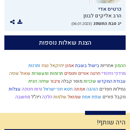
כרטיס אדי
הרב אליקים לבנון
יג טבת התשפג
(06.01.2023)
הצגת שאלות נוספות
ההמון
אחריות
בישול בשבת
אמון
יחזקאל
נצח
ותרנות
מרדכי היהודי
חרטה
אורים ותומים
תרומות ומעשרות
שאול
שפה
עבודת המקדש
שכרות
מוסר
קבלה
ציבור
שיחה זוגית
גמילות חסדים
הנהגה
אמונה
חטא
חגי ישראל
נרות חנוכה
עצלות
מקבל
פורים
שפת אמת
שמואל
שלמות
הלכה
ריה"ל
מחשבה
מחלוקת
סדר מסילת ישרים
דיינים
עמלק
קודש
גבורה
כשרות
חוויה
ברכות השחר
שקר
הרמב"ם
רגלי משיח
הרצל
ניצול הכוחות
כבישה
צה"ל
עבודת ה'
קום עשה
יראת שמיים
צדק
מצוות
שיחה
היה שותף!
התדבקות
אברהם
צדיקים
שבת
הרב צבי יהודה
עולם