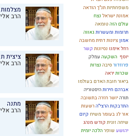
משפחתיות
תנ"ך
הודאה
מצלמות 
הרב אליק
אמונת ישראל
נצח
עולם הזה
טומאה
תרומות ומעשרות
גאווה
אמון
ציונות דתית
מחשבה
רחל אימנו
נסיונות
קשר
ציצית ת
יוסף
השקעה
עמלק
הרב אליק
פרוזדור
סיבה
נצרות
שכרות
יראה
ביאור חובת האדם בעולמו
אברהם
חירות
היסטוריה
תורה
יושר
חזרה בתשובה
מתנה
התדבקות
הרצי"ה
רשעות
הרב אליק
אור
לג בעומר
משיח
קיום
שיחה זוגית
קודש
מנהג
יהושע
שופר
הלכה יומית