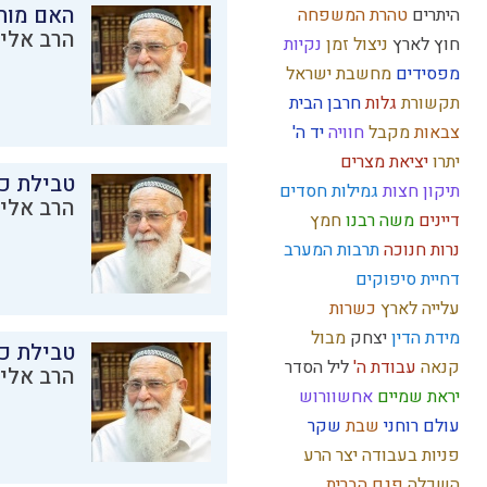
האם מות
היתרים
טהרת המשפחה
הרב אליק
חוץ לארץ
ניצול זמן
נקיות
מפסידים
מחשבת ישראל
תקשורת
גלות
חרבן הבית
צבאות
מקבל
חוויה
יד ה'
יתרו
יציאת מצרים
טבילת כל
תיקון חצות
גמילות חסדים
הרב אליק
דיינים
משה רבנו
חמץ
נרות חנוכה
תרבות המערב
דחיית סיפוקים
עלייה לארץ
כשרות
מידת הדין
יצחק
מבול
טבילת כל
קנאה
עבודת ה'
ליל הסדר
הרב אליק
יראת שמיים
אחשוורוש
עולם רוחני
שבת
שקר
פניות בעבודה
יצר הרע
השכלה
פגם הברית