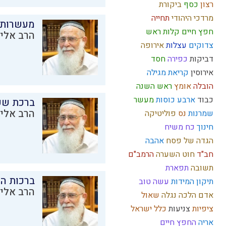
רצון
כסף
ביקורת
מרדכי היהודי
תחייה
מעשרות
חפץ חיים
קלות ראש
הרב אליק
צדוקים
עצלות
אירופה
דביקות
כפירה
חסד
אירוסין
קריאת מגילה
הובלה
אומץ
ראש השנה
כבוד
ארבע כוסות
מעשר
ברכת שע
הרב אליק
שמרנות
נס
פוליטיקה
חינוך
כח משיח
הגדה של פסח
אהבה
חב"ד
חוט השערה
הרמב"ם
תשובה
תפארת
ברכות ה
תיקון המידות
עשה טוב
הרב אליק
אדם
הלכה
נגלה
שאול
ציפיות
צניעות
כלל ישראל
אריה
החפץ חיים