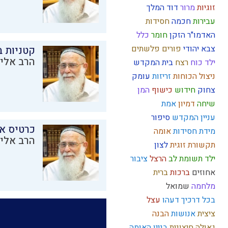
זוגיות
מרור
דוד המלך
עבירות
חכמה
חסידות
האדמו"ר הזקן
חומר
כלל
צבא יהודי
פורים
פלשתים
קטניות 
הרב אליק
ילד כוח
רצח
בית המקדש
ניצול הכוחות
זריזות
עומק
צחוק
חידוש
כישוף
המן
שיחה
דמיון
אמת
עניין המקדש
סיפור
כרטיס א
מידת חסידות
אומה
הרב אליק
תקשורת זוגית
לצון
ילד תשומת לב
הרצל
ציבור
אחוזים
ברכות
ברית
מלחמה
שמואל
בכל דרכיך דעהו
עצל
ציצית
אנושות
הבנה
גאולה חיצונית
בניין האומה