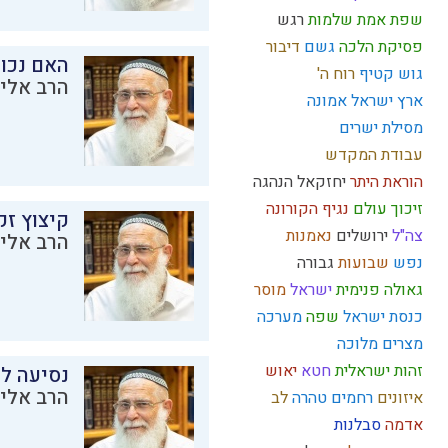
שפת אמת
שלמות
רגש
פסיקת הלכה
גשם
דיבור
האם נכו
גוש קטיף
רוח ה'
הרב אליק
ארץ ישראל
אמונה
מסילת ישרים
עבודת המקדש
הוראת היתר
יחזקאל
הנהגה
זיכוך
עולם
נגיף הקורונה
קיצוץ זק
צה"ל
ירושלים
נאמנות
הרב אליק
נפש
שבועות
גבורה
גאולה פנימית
ישראל
מוסר
כנסת ישראל
שפה
מערכה
מצרים
מלוכה
זהות ישראלית
חטא
יאוש
נסיעה לז
הרב אליק
איזונים
רחמים
טהרה
לב
אדמה
סבלנות