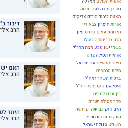
אומות העולם
ממלכה
חורבן
מידה רעה
חרטה
מצוות
כיבוד הורים
צדיקים
דיבור ב"
אורות
חיסרון
צבא
דין
הרב אליק
מלחמת עולם
פרדס
עיון
הרב צבי יהודה
גאולה
גשמי
ישו
טבע
מצה
מהר"ל
אותיות
תפילה
צדק
חיים מעשיים
עם ישראל
האם יש 
מידת הרחמים
הרב אליק
ברכות השחר
רמח"ל
איסלאם
קום עשה
ריה"ל
בין אדם לחבירו
סדר מסילת ישרים
הרב קוק
כבישה
קדושה
היתר לפר
התקדמות
ותרנות
יין
הרב אליק
משפט
סגולת ישראל