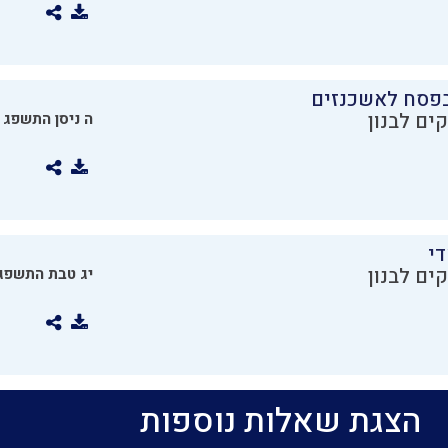
בפסח לאשכנזים
ים לבנון
ה ניסן התשפג
די
ים לבנון
יג טבת התשפג
הצגת שאלות נוספות