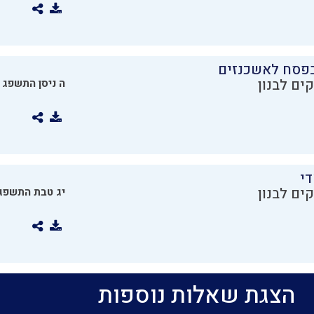
בפסח לאשכנזים
ים לבנון
ה ניסן התשפג
די
ים לבנון
יג טבת התשפג
הצגת שאלות נוספות