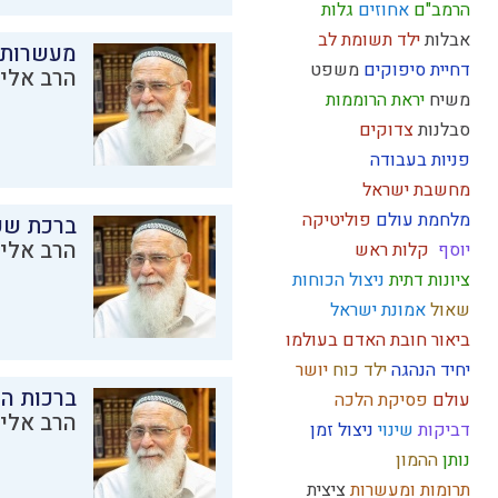
הרמב"ם
אחוזים
גלות
אבלות
ילד תשומת לב
מעשרות
דחיית סיפוקים
משפט
הרב אליק
משיח
יראת הרוממות
סבלנות
צדוקים
פניות בעבודה
מחשבת ישראל
מלחמת עולם
פוליטיקה
ברכת שע
הרב אליק
יוסף
קלות ראש
ציונות דתית
ניצול הכוחות
שאול
אמונת ישראל
ביאור חובת האדם בעולמו
יחיד
הנהגה
ילד כוח
יושר
ברכות ה
עולם
פסיקת הלכה
הרב אליק
דביקות
שינוי
ניצול זמן
נותן
ההמון
תרומות ומעשרות
ציצית