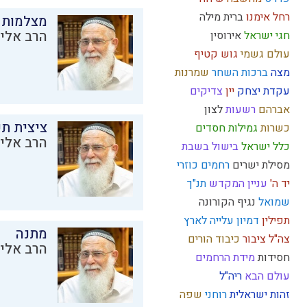
רחל אימנו
ברית מילה
מצלמות 
הרב אליק
חגי ישראל
אירוסין
עולם גשמי
גוש קטיף
מצה
ברכות השחר
שמרנות
עקדת יצחק
יין
צדיקים
אברהם
רשעות
לצון
ציצית ת
כשרות
גמילות חסדים
הרב אליק
כלל ישראל
בישול בשבת
מסילת ישרים
רחמים
כוזרי
יד ה'
עניין המקדש
תנ"ך
שמואל
נגיף הקורונה
תפילין
דמיון
עלייה לארץ
מתנה
צה"ל
ציבור
כיבוד הורים
הרב אליק
חסידות
מידת הרחמים
עולם הבא
ריה"ל
זהות ישראלית
רוחני
שפה