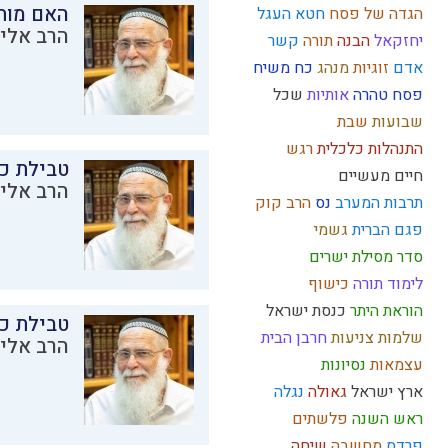
האם מות
הגדה של פסח
חטא העגל
הרב אליק
יחזקאל
הבנה
תורה
קשר
אדם
זוגיות
מנהג
כח משיח
פסח
טהרה
אותיות
שכל
שבועות
שבת
התנהלות כלכלית
רגש
טבילת כל
חיים מעשיים
הרב אליק
תרבות המערב
נס
הרב קוק
פגם הברית
גשמי
סדר מסילת ישרים
לימוד תורה
כישוף
הוראת היתר
כנסת ישראל
טבילת כל
שלמות
צניעות
חרבן הבית
הרב אליק
עצמאות
נסיונות
ארץ ישראל
גאולה
נגלה
ראש השנה
פלשתים
פרדס
מחשבה
שיחה