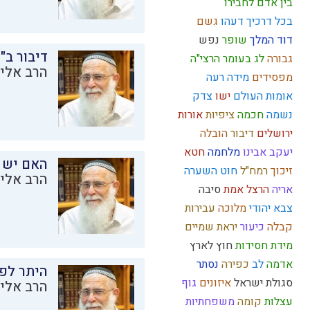
בין אדם לחבירו
בכל דרכיך דעהו
גשם
דוד המלך
שופר
נפש
דיבור ב"
גבורה
לג בעומר
הרצי"ה
הרב אליק
מפסידים
מידה רעה
אומות העולם
ישו
צדק
נשמה
חכמה
ציפיות
אורות
ירושלים
דיבור
הובלה
יעקב אבינו
מלחמה
חטא
האם יש 
זיכוך
רמח"ל
חוט השערה
הרב אליק
אריה
הרצל
אמת
סיבה
צבא יהודי
מלוכה
עבירות
קבלה
כיעור
יראת שמיים
מידת חסידות
חוץ לארץ
אדמה
לב
כפירה
נסתר
היתר לפר
סגולת ישראל
איזונים
גוף
הרב אליק
עצלות
קומה
משפחתיות