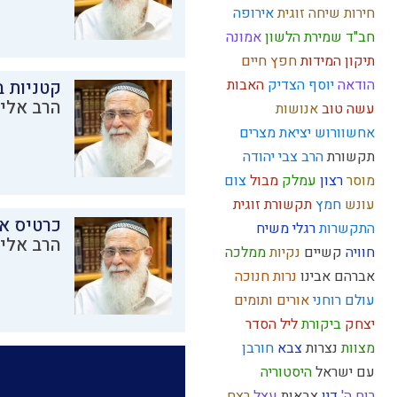
חירות
שיחה זוגית
אירופה
חב"ד
שמירת הלשון
אמונה
תיקון המידות
חפץ חיים
הודאה
יוסף הצדיק
האבות
קטניות 
הרב אליק
עשה טוב
אנושות
אחשוורוש
יציאת מצרים
תקשורת
הרב צבי יהודה
מוסר
רצון
עמלק
מבול
צום
עונש
חמץ
תקשורת זוגית
כרטיס א
התקשרות
רגלי משיח
הרב אליק
חוויה
קשיים
נקיות
ממלכה
אברהם אבינו
נרות חנוכה
עולם רוחני
אורים ותומים
יצחק
ביקורת
ליל הסדר
מצוות
נצרות
צבא
חורבן
עם ישראל
היסטוריה
רוח ה'
דין
צבאות
עצל
רצח