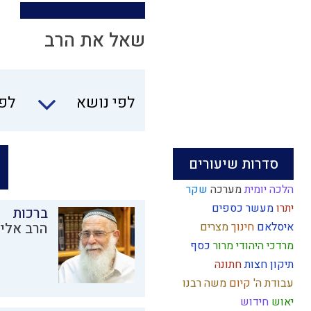
שאל את הרב
לפי נושא
לפי
סדרות שיעורים
הלכה יומית
מערכה
שקר
יתרו
מעשר כספים
ברכות
איסלאם
חינוך
מצרים
הרב אליק
מרדכי היהודי
מרור
כסף
תיקון חצות
חתונה
עבודת ה'
קיום
משה רבנו
יאוש
חידוש