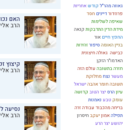
גאווה
מהר"ל
קודש
אחריות
פרוזדור
דיינים
חסד
האם נכו
שאיפה לשלימות
הרב אליק
מידת הדין
התדבקות
קנאה
החפץ חיים
אור
בניין האומה
סיפור
זהירות
כבישה
גאולה חיצונית
האדמו"ר הזקן
קיצוץ זק
חזרה בתשובה
עולם הזה
הרב אליק
מעשר
נצח
מחלוקת
תשובה
חומר
אהבה
ישראל
עיון
הרס
יצר הטוב
קדושה
עומק
טבע
נאמנות
בריחה מהכבוד
עבודה זרה
נסיעה לז
הרב אליק
תפילה
אמון
יעקב
חיסרון
יהושע
יצר הרע