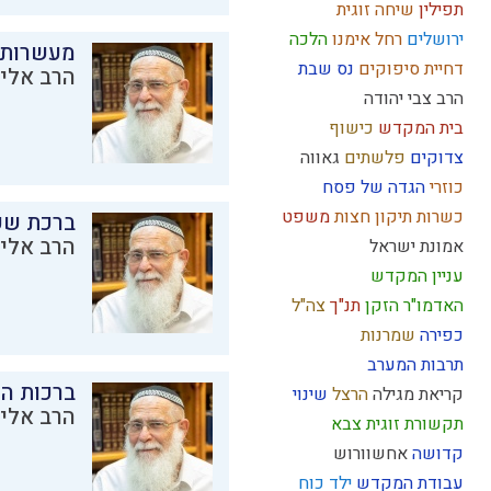
תפילין
שיחה זוגית
ירושלים
רחל אימנו
הלכה
מעשרות
דחיית סיפוקים
נס
שבת
הרב אליק
הרב צבי יהודה
בית המקדש
כישוף
צדוקים
פלשתים
גאווה
כוזרי
הגדה של פסח
כשרות
תיקון חצות
משפט
ברכת שע
הרב אליק
אמונת ישראל
עניין המקדש
האדמו"ר הזקן
תנ"ך
צה"ל
כפירה
שמרנות
תרבות המערב
ברכות ה
קריאת מגילה
הרצל
שינוי
הרב אליק
תקשורת זוגית
צבא
קדושה
אחשוורוש
עבודת המקדש
ילד כוח