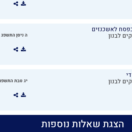
בפסח לאשכנזים
ים לבנון
ה ניסן התשפג
די
ים לבנון
יג טבת התשפג
הצגת שאלות נוספות