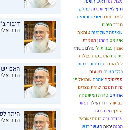
ניצול זמן
ראש השנה
חוץ לארץ
שכרות
עמלק
לימוד תורה
אורים ותומים
דיבור ב"
חב"ד
חירות
הרב אליק
שאיפה לשלימות
טומאה
איזונים
ההמון
תפארת
אמון
עבודת ה'
עולם גשמי
ותרנות
התדבקות
עצלות
ליל הסדר
פרוזדור
ברכות
האם יש 
רגלי משיח
רשעות
הרב אליק
פוליטיקה
אהבה
שמואל
יין
נרות חנוכה
יציאת מצרים
אחוזים
טהרת המשפחה
כבישה
דוד המלך
נפש
אומץ
מידה רעה
היתר לפר
עבודה זרה
כנסת ישראל
הרב אליק
הבנה
יראה
מעשר
רגש