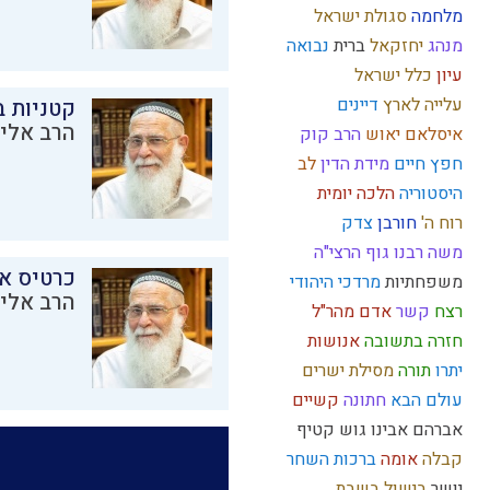
מלחמה
סגולת ישראל
מנהג
יחזקאל
ברית
נבואה
עיון
כלל ישראל
עלייה לארץ
דיינים
קטניות 
הרב אליק
איסלאם
יאוש
הרב קוק
חפץ חיים
מידת הדין
לב
היסטוריה
הלכה יומית
רוח ה'
חורבן
צדק
משה רבנו
גוף
הרצי"ה
כרטיס א
משפחתיות
מרדכי היהודי
הרב אליק
רצח
קשר
אדם
מהר"ל
חזרה בתשובה
אנושות
יתרו
תורה
מסילת ישרים
עולם הבא
חתונה
קשיים
אברהם אבינו
גוש קטיף
קבלה
אומה
ברכות השחר
יושר
בישול בשבת