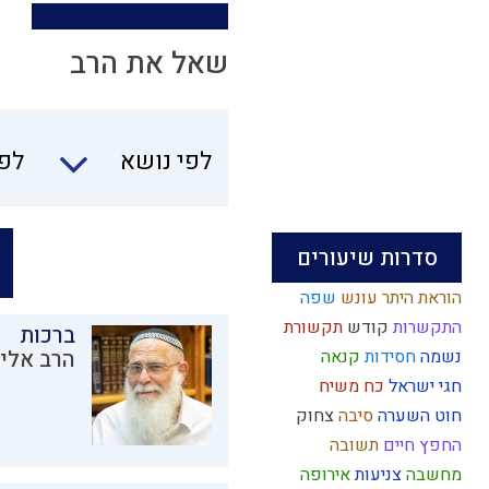
שאל את הרב
לפי נושא
לפי
סדרות שיעורים
הוראת היתר
עונש
שפה
התקשרות
קודש
תקשורת
ברכות
נשמה
חסידות
קנאה
הרב אליק
חגי ישראל
כח משיח
חוט השערה
סיבה
צחוק
החפץ חיים
תשובה
מחשבה
צניעות
אירופה