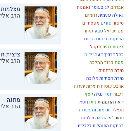
אברהם
לג בעומר
נאמנות
מצלמות 
הרב אליק
גאולה פנימית
רחמים
סיפור
פורים
מפסידים
עם ישראל
טבע
נסתר
השקעה
ביקורת
גשם
ציונות דתית
מקבל
ציצית ת
בכל דרכיך דעהו
יד ה'
הרב אליק
פסח
כבוד
ממלכה
מידת הרחמים
מידת חסידות
מלוכה
ארבע כוסות
חומרות יתירות
דיבור
חסד
נגלה
יוסף
מתנה
יראת הרוממות
נותן
חטא
הרב אליק
תפילה
תרומות ומעשרות
תושב"ע
הודאה
שלמות
דביקות
התנהלות כלכלית