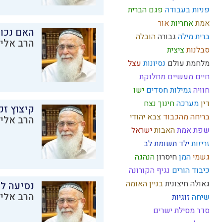
פניות בעבודה
פגם הברית
אמת
אחריות
אור
האם נכו
ברית מילה
גבורה
הובלה
הרב אליק
סבלנות
ציצית
מלחמת עולם
נסיונות
עצל
חיים מעשיים
מחלוקת
חוויה
גמילות חסדים
ישו
דין
מערכה
חינוך
נצח
קיצוץ זק
בריחה מהכבוד
צבא יהודי
הרב אליק
שפת אמת
האבות
ישראל
זריזות
ילד תשומת לב
גשמי
המן
חיסרון
הנהגה
כיבוד הורים
נגיף הקורונה
גאולה חיצונית
בניין האומה
נסיעה לז
הרב אליק
שיחה
זוגיות
סדר מסילת ישרים