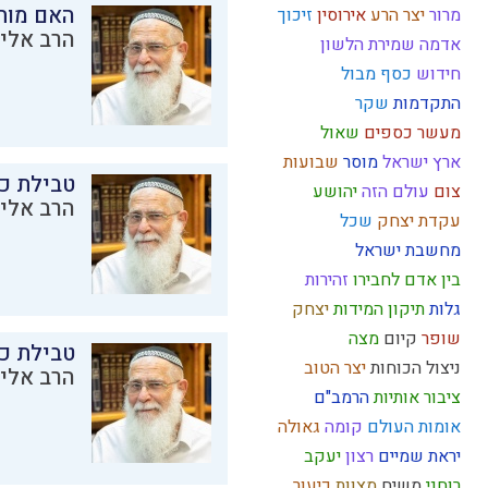
האם מות
מרור
יצר הרע
אירוסין
זיכוך
הרב אליק
אדמה
שמירת הלשון
חידוש
כסף
מבול
התקדמות
שקר
מעשר כספים
שאול
ארץ ישראל
מוסר
שבועות
טבילת כל
צום
עולם הזה
יהושע
הרב אליק
עקדת יצחק
שכל
מחשבת ישראל
בין אדם לחבירו
זהירות
גלות
תיקון המידות
יצחק
שופר
קיום
מצה
טבילת כל
ניצול הכוחות
יצר הטוב
הרב אליק
ציבור
אותיות
הרמב"ם
אומות העולם
קומה
גאולה
יראת שמיים
רצון
יעקב
רוחני
משיח
מצוות
כיעור