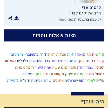
כרטיס אדי
הרב אליקים לבנון
יג טבת התשפג
(06.01.2023)
הצגת שאלות נוספות
קודש
חומר
קנאה
זוגיות
עצלות
יראה
חזרה בתשובה
יצר הטוב
קשיים
קיום
המן
נשמה
שינוי
נסתר
צדק
התנהלות כלכלית
נאמנות
תפילין
עבודה זרה
סיבה
קום עשה
אמון
כיעור
הרצל
אמונה
בישול בשבת
עקדת יצחק
תקשורת זוגית
כסף
ממלכה
עלייה לארץ
זהות ישראלית
איזונים
שיחה
נסיונות
יד ה'
פוליטיקה
ביקורת
טהרת המשפחה
מעשר כספים
קומה
משה רבנו
עצל
שלמות
אמונת ישראל
פרדס
צום
סדר מסילת ישרים
עמלק
מהר"ל
שפת אמת
צה"ל
נצח
סגולת ישראל
ירושלים
גבורה
צדיקים
היה שותף!
החפץ חיים
עונש
טבע
דיינים
האדמו"ר הזקן
גאולה פנימית