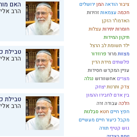
האם מות
ציבור
הודאה
המן
ירושלים
הרב אליק
חכמה
עצמאות
זהירות
האדמו"ר הזקן
חומרות יתירות
עצלות
תיקון המידות
ילד תשומת לב
הרצל
טבילת כל
מצוות
מרור
פרוזדור
הרב אליק
פלשתים
מידת הדין
עניין המקדש
חסידות
מצרים
אחשוורוש
נגלה
צדק
ותרנות
יצחק
בין אדם לחבירו
ההמון
טבילת כל
הלכה
עבודה זרה
הרב אליק
חפץ חיים
חטא
סבלנות
מקבל
כיעור
חיים מעשיים
גוש קטיף
תורה
יוסף הצדיק