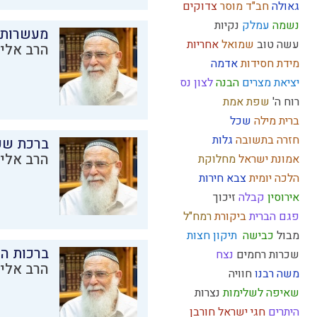
גאולה
חב"ד
מוסר
צדוקים
נשמה
עמלק
נקיות
מעשרות
עשה טוב
שמואל
אחריות
הרב אליק
מידת חסידות
אדמה
יציאת מצרים
הבנה
לצון
נס
רוח ה'
שפת אמת
ברית מילה
שכל
חזרה בתשובה
גלות
ברכת שע
הרב אליק
אמונת ישראל
מחלוקת
הלכה יומית
צבא
חירות
אירוסין
קבלה
זיכוך
פגם הברית
ביקורת
רמח"ל
מבול
כבישה
תיקון חצות
ברכות ה
שכרות
רחמים
נצח
הרב אליק
משה רבנו
חוויה
שאיפה לשלימות
נצרות
היתרים
חגי ישראל
חורבן