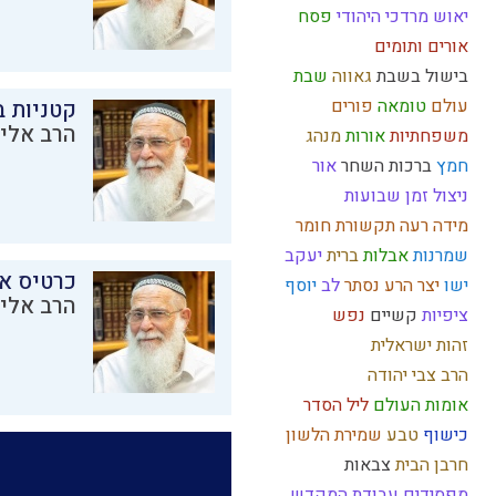
יאוש
מרדכי היהודי
פסח
אורים ותומים
בישול בשבת
גאווה
שבת
עולם
טומאה
פורים
קטניות 
הרב אליק
משפחתיות
אורות
מנהג
חמץ
ברכות השחר
אור
ניצול זמן
שבועות
מידה רעה
תקשורת
חומר
שמרנות
אבלות
ברית
יעקב
כרטיס א
ישו
יצר הרע
נסתר
לב
יוסף
הרב אליק
ציפיות
קשיים
נפש
זהות ישראלית
הרב צבי יהודה
אומות העולם
ליל הסדר
כישוף
טבע
שמירת הלשון
חרבן הבית
צבאות
מפסידים
עבודת המקדש