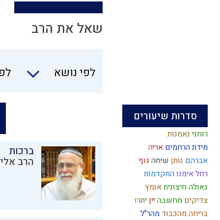
שאל את הרב
לפי נושא
לפי
סדרות שיעורים
רוחני
נאמנות
מידת הרחמים
אריה
ברכות
אברהם
נותן
שיחה
גוף
הרב אליק
רחל אימנו
התקדמות
גאולה חיצונית
אומץ
צדיקים
מחשבה
יין
יתרו
בריחה מהכבוד
מהר"ל