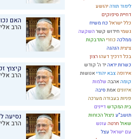
לימוד תורה
יהושע
דחיית סיפוקים
האם נכו
כלל ישראל
כח משיח
הרב אליק
גשמי
חידוש
קשר
השקעה
ממלכה
כוזרי
התדבקות
ציצית
הנהגה
בכל דרכיך דעהו
רצון
כשרות
יראה
יד ה'
קודש
קיצוץ זק
אירופה
צבא יהודי
אנושות
הרב אליק
קומה
אהבה
שלמות
איזונים
אמת
סיבה
פניות בעבודה
מערכה
בית המקדש
דיינים
תושב"ע
ניצול הכוחות
נסיעה לז
הרב אליק
שאול
חרטה
עונש
עם ישראל
עצל