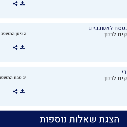
בפסח לאשכנזים
ים לבנון
ה ניסן התשפג
די
ים לבנון
יג טבת התשפג
הצגת שאלות נוספות