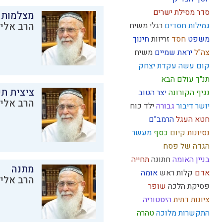
סדר מסילת ישרים
מצלמות 
הרב אליק
גמילות חסדים
רגלי משיח
משפט
חסד
זריזות
חינוך
צה"ל
יראת שמיים
משיח
קום עשה
עקדת יצחק
תנ"ך
עולם הבא
ציצית ת
נגיף הקורונה
יצר הטוב
הרב אליק
יושר
דיבור
גבורה
ילד כוח
חטא העגל
הרמב"ם
נסיונות
קיום
כסף
מעשר
הגדה של פסח
בניין האומה
חתונה
תחייה
מתנה
אדם
קלות ראש
אומה
הרב אליק
פסיקת הלכה
שופר
ציונות דתית
היסטוריה
התקשרות
מלוכה
טהרה