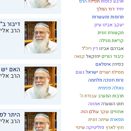
ארבע כוסות
תפילה
הרס
יחיד
דוד המלך
תרומות ומעשרות
דיבור ב"
יעקב אבינו
עיון
הרב אליק
תקשורת זוגית
קריאת מגילה
אברהם אבינו
דין
ריה"ל
כיבוד הורים
יחזקאל
קנאה
כפירה
איסלאם
האם יש 
מסילת ישרים
ישראל
גשם
הרב אליק
נרות חנוכה
מלחמה
גאולה פנימית
תרבות המערב
עבודת ה'
חוט השערה
אמונה
אחוזים
שקר
עולם הזה
היתר לפר
תפארת
שיחה זוגית
הרב אליק
חוץ לארץ
פוליטיקה
שינוי