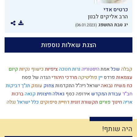
כרטיס אדי
הרב אליקים לבנון
יג טבת התשפג
(06.01.2023)
הצגת שאלות נוספות
קבלה
שכל
אמת
היסטוריה
נרות חנוכה
ציפיות
כישוף
נקיות
קיום
עצמאות
פרדס
יין
פוליטיקה
מרדכי היהודי
הגדה של פסח
כח משיח
נבואה
ישראל
ריה"ל
התקדמות
צחוק
עומק
תנ"ך
דביקות
חב"ד
עבודת המקדש
אירופה
כסף
גאולה חיצונית
קנאה
ברכות
אריה
חינוך
פורים
תקשורת זוגית
דחיית סיפוקים
כלל ישראל
נגלה
השקעה
פסיקת הלכה
תשובה
האדמו"ר הזקן
מידת הדין
כפירה
כיעור
מרור
אחריות
חידוש
זהות ישראלית
חטא
שמואל
ביקורת
נצרות
חומרות יתירות
שלמות
מהר"ל
גאווה
שפה
יראה
תפילה
היה שותף!
התנהלות כלכלית
פניות בעבודה
שקר
חכמה