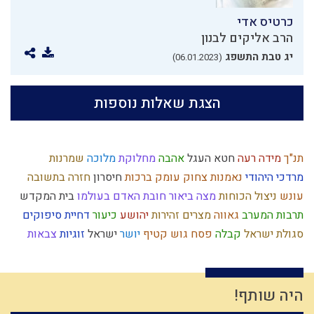
כרטיס אדי
הרב אליקים לבנון
יג טבת התשפג
(06.01.2023)
הצגת שאלות נוספות
תנ"ך
מידה רעה
חטא העגל
אהבה
מחלוקת
מלוכה
שמרנות
מרדכי היהודי
נאמנות
צחוק
עומק
ברכות
חיסרון
חזרה בתשובה
עונש
ניצול הכוחות
מצה
ביאור חובת האדם בעולמו
בית המקדש
תרבות המערב
גאווה
מצרים
זהירות
יהושע
כיעור
דחיית סיפוקים
סגולת ישראל
קבלה
פסח
גוש קטיף
יושר
ישראל
זוגיות
צבאות
גשם
יד ה'
פלשתים
דיבור
יראת הרוממות
צום
שמירת הלשון
רוחני
הרמב"ם
מקבל
מידת הדין
עבודה זרה
עצלות
גאולה
סיבה
חסד
חירות
היתרים
מצוות
שאול
שאיפה לשלימות
פגם הברית
טבע
היה שותף!
דביקות
שבת
שינוי
פניות בעבודה
כשרות
אירוסין
נקיות
צניעות