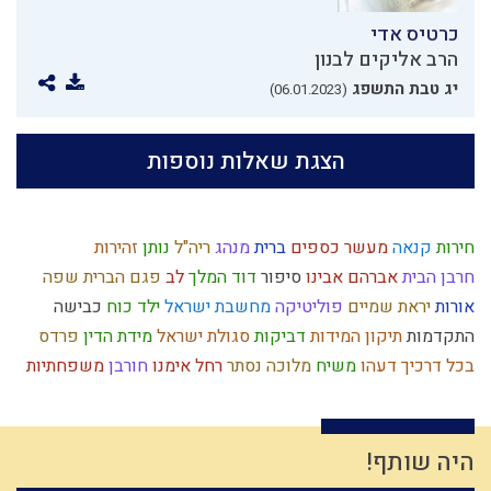
כרטיס אדי
הרב אליקים לבנון
יג טבת התשפג
(06.01.2023)
הצגת שאלות נוספות
חירות
קנאה
מעשר כספים
ברית
מנהג
ריה"ל
נותן
זהירות
חרבן הבית
אברהם אבינו
סיפור
דוד המלך
לב
פגם הברית
שפה
אורות
יראת שמיים
פוליטיקה
מחשבת ישראל
ילד כוח
כבישה
התקדמות
תיקון המידות
דביקות
סגולת ישראל
מידת הדין
פרדס
בכל דרכיך דעהו
משיח
מלוכה
נסתר
רחל אימנו
חורבן
משפחתיות
שלמות
אדמה
הרב צבי יהודה
עולם
פורים
אותיות
המן
מערכה
קודש
כלל ישראל
ההמון
החפץ חיים
התדבקות
איסלאם
חסידות
רגש
רחמים
אמת
אריה
גוף
בישול בשבת
ממלכה
ראש השנה
היה שותף!
מפסידים
קריאת מגילה
סיבה
נגלה
האבות
תפארת
מבול
אבלות