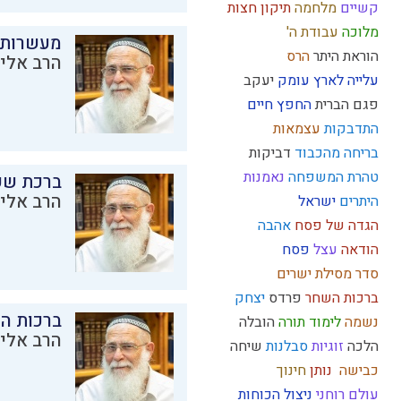
קשיים
מלחמה
תיקון חצות
מלוכה
עבודת ה'
מעשרות
הוראת היתר
הרס
הרב אליק
עלייה לארץ
עומק
יעקב
פגם הברית
החפץ חיים
התדבקות
עצמאות
בריחה מהכבוד
דביקות
טהרת המשפחה
נאמנות
ברכת שע
הרב אליק
היתרים
ישראל
הגדה של פסח
אהבה
הודאה
עצל
פסח
סדר מסילת ישרים
ברכות השחר
פרדס
יצחק
ברכות ה
נשמה
לימוד תורה
הובלה
הרב אליק
הלכה
זוגיות
סבלנות
שיחה
כבישה
נותן
חינוך
עולם רוחני
ניצול הכוחות