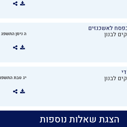
בפסח לאשכנזים
ים לבנון
ה ניסן התשפג
די
ים לבנון
יג טבת התשפג
הצגת שאלות נוספות