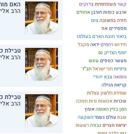
האם מות
קשר
משפחתיות
צדוקים
הרב אליק
ארבע כוסות
חורבן
אחוזים
חזרה בתשובה
צום
מפסידים
אור
ביאור חובת האדם בעולמו
חידוש
רחמים
יראה
מקבל
טבילת כל
יוסף הצדיק
נס
הרב אליק
מעשר כספים
עונש
ציפיות
חגי ישראל
חב"ד
טומאה
צבא יהודי
קריאת מגילה
שמירת הלשון
עצלות
טבילת כל
שכרות
אנושות
נרות חנוכה
הרב אליק
המן
בניין האומה
אומץ
שבת
עולם גשמי
השקעה
יציאת מצרים
גבורה
רשעות
גוף
הלכה יומית