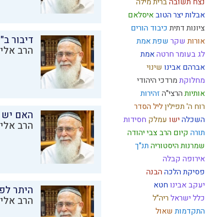
נצח
תשובה
ברית מילה
אבלות
יצר הטוב
איסלאם
ציונות דתית
כיבוד הורים
דיבור ב"
אורות
שקר
שפת אמת
הרב אליק
לג בעומר
חרטה
אמת
אברהם אבינו
שינוי
מחלוקת
מרדכי היהודי
אותיות
הרצי"ה
זהירות
רוח ה'
תפילין
ליל הסדר
האם יש 
השכלה
ישו
עמלק
חסידות
הרב אליק
תורה
קיום
הרב צבי יהודה
שמרנות
היסטוריה
תנ"ך
אירופה
קבלה
פסיקת הלכה
הבנה
יעקב אבינו
חטא
היתר לפר
כלל ישראל
ריה"ל
הרב אליק
התקדמות
שאול