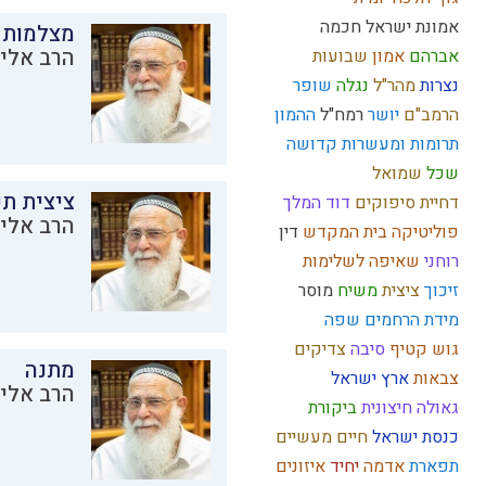
אמונת ישראל
חכמה
מצלמות 
הרב אליק
אברהם
אמון
שבועות
נצרות
מהר"ל
נגלה
שופר
הרמב"ם
יושר
רמח"ל
ההמון
תרומות ומעשרות
קדושה
שכל
שמואל
ציצית ת
דחיית סיפוקים
דוד המלך
הרב אליק
פוליטיקה
בית המקדש
דין
רוחני
שאיפה לשלימות
זיכוך
ציצית
משיח
מוסר
מידת הרחמים
שפה
גוש קטיף
סיבה
צדיקים
מתנה
צבאות
ארץ ישראל
הרב אליק
גאולה חיצונית
ביקורת
כנסת ישראל
חיים מעשיים
תפארת
אדמה
יחיד
איזונים