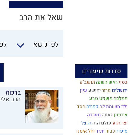
שאל את הרב
לפי נושא
לפי
סדרות שיעורים
כסף
ראש השנה
תושב"ע
ירושלים
מרור
יהושע
עיון
ברכות
ממלכה
משפט
טבע
הרב אליק
ילד תשומת לב
כפירה
חסד
אירוסין
גאווה
מערכה
יצר הרע
עולם הזה
הרצל
סיפור
כבוד
יתרו
רחל אימנו