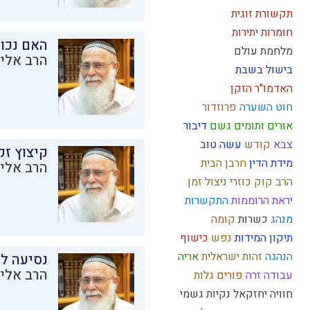
תקשורת זוגית
חומרות יתירות
האם נכו
מלחמת עולם
הרב אליק
בישול בשבת
האדמו"ר הזקן
חוט השערה
פרוזדור
אורים ותומים
גשם
דיבור
צבא
קודש
עשה טוב
קיצוץ זק
מידת הדין
חרבן הבית
הרב אליק
הרב קוק
כוזרי
ניצול זמן
יראת הרוממות
התקשרות
מנהג
כשרות
קומה
תיקון המידות
נפש
כישוף
הנהגה
זהות ישראלית
אריה
נסיעה לז
הרב אליק
עבודה זרה
פורים
גלות
חוויה
יחזקאל
נקיות
גשמי