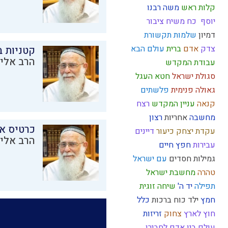
קלות ראש
משה רבנו
יוסף
כח משיח
ציבור
דמיון
שלמות
תקשורת
צדק
אדם
ברית
עולם הבא
קטניות 
הרב אליק
עבודת המקדש
סגולת ישראל
חטא העגל
גאולה פנימית
פלשתים
קנאה
עניין המקדש
רצח
מחשבה
אחריות
רצון
כרטיס א
עקדת יצחק
כיעור
דיינים
הרב אליק
עבירות
חפץ חיים
גמילות חסדים
עם ישראל
טהרה
מחשבת ישראל
תפילה
יד ה'
שיחה זוגית
חמץ
ילד כוח
ברכות
כלל
חוץ לארץ
צחוק
זריזות
עולם
בין אדם לחבירו