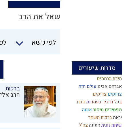
שאל את הרב
לפי נושא
לפי
סדרות שיעורים
מידת הרחמים
אברהם אבינו
עולם הזה
ברכות
צדוקים
צדיקים
הרב אליק
בכל דרכיך דעהו
נס
כבוד
מפסידים
סיפור
אומה
יראה
ברכות השחר
שיחה זוגית
חתונה
צה"ל