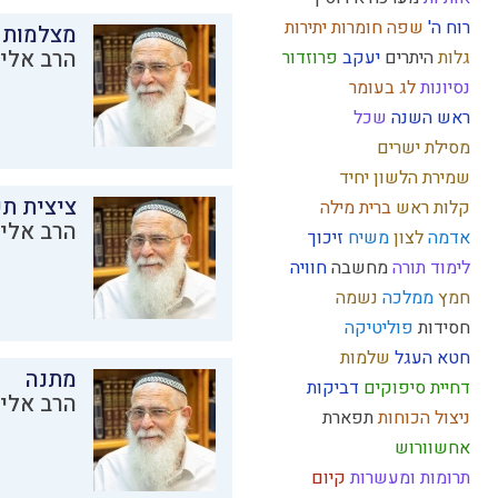
רוח ה'
שפה
חומרות יתירות
מצלמות 
הרב אליק
גלות
היתרים
יעקב
פרוזדור
נסיונות
לג בעומר
ראש השנה
שכל
מסילת ישרים
שמירת הלשון
יחיד
ציצית ת
קלות ראש
ברית מילה
הרב אליק
אדמה
לצון
משיח
זיכוך
לימוד תורה
מחשבה
חוויה
חמץ
ממלכה
נשמה
חסידות
פוליטיקה
חטא העגל
שלמות
מתנה
דחיית סיפוקים
דביקות
הרב אליק
ניצול הכוחות
תפארת
אחשוורוש
תרומות ומעשרות
קיום