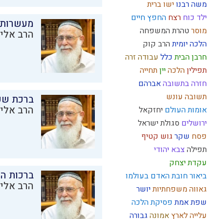
משה רבנו
ישו
ברית
ילד כוח
רצח
החפץ חיים
מעשרות
מוסר
טהרת המשפחה
הרב אליק
הלכה יומית
הרב קוק
חרבן הבית
כלל
עבודה זרה
תפילין
הלכה
יין
תחייה
חזרה בתשובה
אברהם
תשובה
עונש
ברכת שע
הרב אליק
אומות העולם
יחזקאל
ירושלים
סגולת ישראל
פסח
שקר
גוש קטיף
תפילה
צבא יהודי
עקדת יצחק
ברכות ה
ביאור חובת האדם בעולמו
הרב אליק
גאווה
משפחתיות
יושר
שפת אמת
פסיקת הלכה
עלייה לארץ
אמונה
גבורה