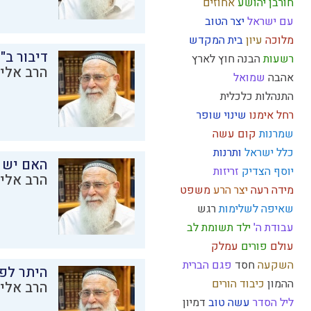
חורבן
יהושע
אחוזים
עם ישראל
יצר הטוב
מלוכה
עיון
בית המקדש
דיבור ב"
רשעות
הבנה
חוץ לארץ
הרב אליק
אהבה
שמואל
התנהלות כלכלית
רחל אימנו
שינוי
שופר
שמרנות
קום עשה
כלל ישראל
ותרנות
האם יש 
יוסף הצדיק
זריזות
הרב אליק
מידה רעה
יצר הרע
משפט
שאיפה לשלימות
רגש
עבודת ה'
ילד תשומת לב
עולם
פורים
עמלק
השקעה
חסד
פגם הברית
היתר לפר
ההמון
כיבוד הורים
הרב אליק
ליל הסדר
עשה טוב
דמיון