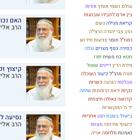
עולם גשמי
אומץ
אורות
בין אדם לחבירו
שבועות
האם נכו
קריאת מגילה
גשם
הרב אליק
הרב צבי יהודה
הרצי"ה
רמח"ל
חומר
צניעות
חידוש
כפירה
כסף
מצרים
נגלה
חטא
כח משיח
יתרו
מידת הדין
דיינים
שאול
קיצוץ זק
תורה
מהר"ל
כיעור
השכלה
הרב אליק
סבלנות
הנהגה
כשרות
נקיות
יראת הרוממות
שיחה
קדושה
גאולה חיצונית
יד ה'
התקשרות
בישול בשבת
המן
אחריות
נסיעה לז
הרב אליק
כישוף
אירופה
מצוות
נאמנות
מלחמה
אריה