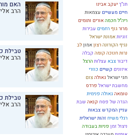
האם מות
תנ"ך
יעקב אבינו
הרב אליק
חיים מעשיים
עצמאות
ריה"ל
חכמה
אורים ותומים
מרור
גוף
רחמים
עבירות
זוגיות
אמונת ישראל
נגיף הקורונה
רצון
אמון
לב
טבילת כל
נרות חנוכה
קומה
קבלה
הרב אליק
דיבור
צבא
עצלות
הרצל
איזונים
קשיים
כוזרי
חגי ישראל
גאולה
צום
מחשבת ישראל
פרדס
טומאה
גאולה פנימית
טבילת כל
הגדה של פסח
קנאה
שבת
הרב אליק
עניין המקדש
צבאות
רגלי משיח
זהות ישראלית
ניצול זמן
פניות בעבודה
אותיות
מערכה
אירוסין