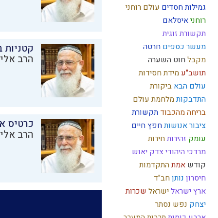
גמילות חסדים
עולם רוחני
רוחני
איסלאם
תקשורת זוגית
מעשר כספים
חרטה
קטניות 
הרב אליק
מקבל
חוט השערה
תושב"ע
מידת חסידות
עולם הבא
ביקורת
התדבקות
מלחמת עולם
בריחה מהכבוד
תקשורת
כרטיס א
ציבור
אנושות
חפץ חיים
הרב אליק
עומק
זהירות
חירות
מרדכי היהודי
צדק
יאוש
קודש
אמת
התקדמות
חיסרון
נותן
חב"ד
ארץ ישראל
ישראל
שכרות
יצחק
נפש
נסתר
ארבע כוסות
תרבות המערב