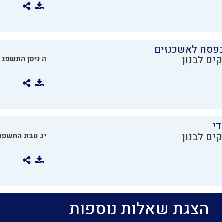
בפסח לאשכנזים
ים לבנון
ה ניסן התשפג
די
ים לבנון
יג טבת התשפג
הצגת שאלות נוספות