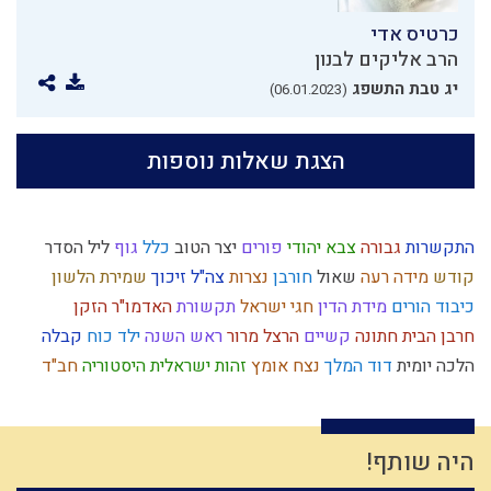
כרטיס אדי
הרב אליקים לבנון
יג טבת התשפג
(06.01.2023)
הצגת שאלות נוספות
התקשרות
גבורה
צבא יהודי
פורים
יצר הטוב
כלל
גוף
ליל הסדר
קודש
מידה רעה
שאול
חורבן
נצרות
צה"ל
זיכוך
שמירת הלשון
כיבוד הורים
מידת הדין
חגי ישראל
תקשורת
האדמו"ר הזקן
חרבן הבית
חתונה
קשיים
הרצל
מרור
ראש השנה
ילד כוח
קבלה
הלכה יומית
דוד המלך
נצח
אומץ
זהות ישראלית
היסטוריה
חב"ד
עומק
תרבות המערב
חטא
הובלה
גמילות חסדים
חטא העגל
אריה
פוליטיקה
אנושות
חפץ חיים
מחשבת ישראל
דביקות
כסף
פסיקת הלכה
עמלק
חזרה בתשובה
כח משיח
צחוק
ארץ ישראל
היה שותף!
ההמון
קדושה
חסד
מקבל
נסיונות
חכמה
הרמב"ם
צבא