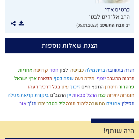
כרטיס אדי
הרב אליקים לבנון
יג טבת התשפג
(06.01.2023)
הצגת שאלות נוספות
חזרה בתשובה
ברית מילה
כבישה
לצון
חסד
קדושה
אחריות
תרבות המערב
יוסף
מידה רעה
שפה
כסף
תפארת
ארץ ישראל
פרוזדור
חיסרון
החפץ חיים
זיכוך
עיון
בכל דרכיך דעהו
חומרות יתירות
נצח
הרצל
צבאות
יין
הרמב"ם
ביקורת
קריאת מגילה
תפילין
אחוזים
מחשבה
לימוד תורה
ליל הסדר
יתרו
תנ"ך
אור
האדמו"ר הזקן
טומאה
עבודת ה'
ציצית
התקשרות
שפת אמת
חרטה
מרדכי היהודי
יראה
מנהג
מרור
חוץ לארץ
פסיקת הלכה
ברית
אירופה
דיינים
רגש
נותן
קלות ראש
יוסף הצדיק
נצרות
זריזות
היה שותף!
יצחק
מצה
כוזרי
חגי ישראל
הרס
איזונים
אבלות
ברכות השחר