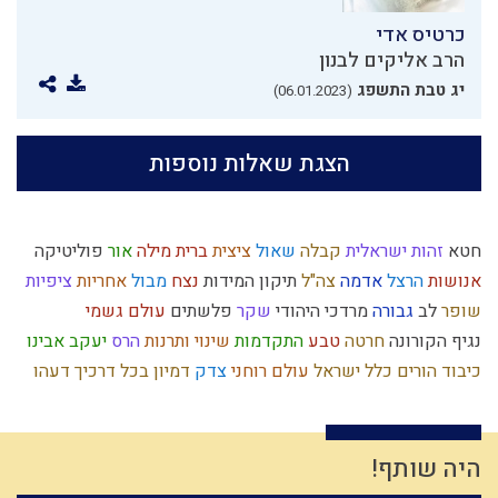
כרטיס אדי
הרב אליקים לבנון
יג טבת התשפג
(06.01.2023)
הצגת שאלות נוספות
חטא
זהות ישראלית
קבלה
שאול
ציצית
ברית מילה
אור
פוליטיקה
אנושות
הרצל
אדמה
צה"ל
תיקון המידות
נצח
מבול
אחריות
ציפיות
שופר
לב
גבורה
מרדכי היהודי
שקר
פלשתים
עולם גשמי
נגיף הקורונה
חרטה
טבע
התקדמות
שינוי
ותרנות
הרס
יעקב אבינו
כיבוד הורים
כלל ישראל
עולם רוחני
צדק
דמיון
בכל דרכיך דעהו
כבישה
מלוכה
תקשורת
נותן
דין
מלחמת עולם
אהבה
בית המקדש
משה רבנו
בריחה מהכבוד
ליל הסדר
גלות
קומה
חגי ישראל
אמונה
טהרת המשפחה
הנהגה
ביאור חובת האדם בעולמו
מרור
זהירות
היה שותף!
אבלות
רשעות
עמלק
תושב"ע
עונש
אחוזים
אמונת ישראל